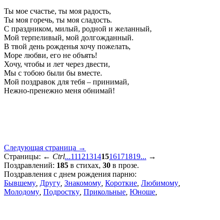
Ты мое счастье, ты моя радость,
Ты моя горечь, ты моя сладость.
С праздником, милый, родной и желанный,
Мой терпеливый, мой долгожданный.
В твой день рожденья хочу пожелать,
Море любви, его не объять!
Хочу, чтобы и лет через двести,
Мы с тобою были бы вместе.
Мой поздравок для тебя – принимай,
Нежно-пренежно меня обнимай!
Следующая страница →
Страницы:
←
Ctrl
...
11
12
13
14
15
16
17
18
19
...
→
Поздравлений:
185
в стихах,
30
в прозе.
Поздравления с днем рождения парню:
Бывшему
,
Другу
,
Знакомому
,
Короткие
,
Любимому
,
Молодому
,
Подростку
,
Прикольные
,
Юноше
,