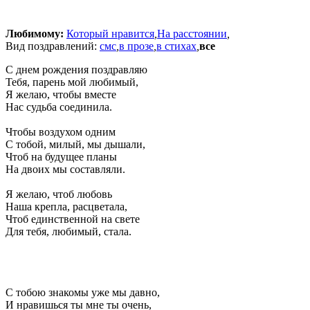
Любимому:
Который нравится
,
На расстоянии
,
Вид поздравлений:
смс
,
в прозе
,
в стихах
,
все
С днем рождения поздравляю
Тебя, парень мой любимый,
Я желаю, чтобы вместе
Нас судьба соединила.
Чтобы воздухом одним
С тобой, милый, мы дышали,
Чтоб на будущее планы
На двоих мы составляли.
Я желаю, чтоб любовь
Наша крепла, расцветала,
Чтоб единственной на свете
Для тебя, любимый, стала.
С тобою знакомы уже мы давно,
И нравишься ты мне ты очень,