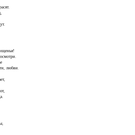
асят.
,
ут.
хищенья!
посмотри.
ье
ти, любви.
ет,
ют,
а.
ы,