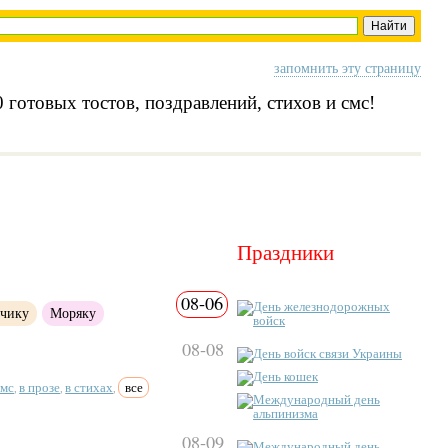
запомнить эту страницу
 готовых тостов, поздравлений, стихов и смс!
Праздники
08-06
День железнодорожных
чику
Моряку
войск
08-08
День войск связи Украины
День кошек
смс
в прозе
в стихах
все
,
,
,
Международный день
альпинизма
08-09
Международный день