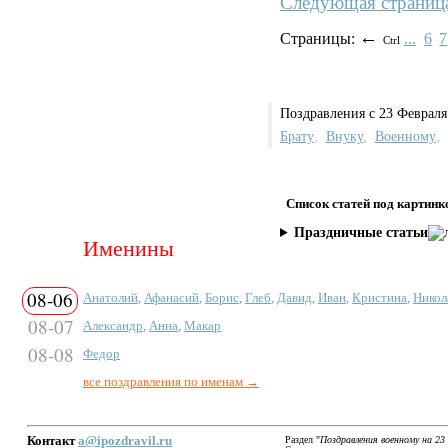
Следующая страниц
←
Страницы:
...
6
7
Ctrl
Поздравления с 23 Февраля
Брату
Внуку
Военному
,
,
,
Список статей под картинк
Праздничные статьи
Именины
08-06
Анатолий
,
Афанасий
,
Борис
,
Глеб
,
Давид
,
Иван
,
Кристина
,
Никол
08-07
Александр
,
Анна
,
Макар
08-08
Федор
все поздравления по именам →
Контакт
a@ipozdravil.ru
Раздел "
Поздравления военному на 23