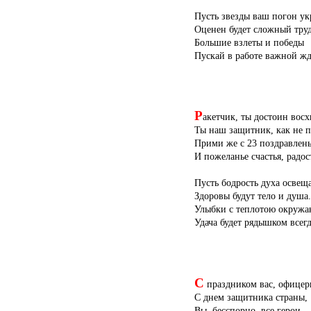
Пусть звезды ваш погон укр
Оценен будет сложный труд
Большие взлеты и победы
Пускай в работе важной жд
Р
акетчик, ты достоин вос
Ты наш защитник, как не 
Прими же с 23 поздравлен
И пожеланье счастья, радос
Пусть бодрость духа освеща
Здоровы будут тело и душа.
Улыбки с теплотою окружа
Удача будет рядышком всегд
С
праздником вас, офицер
С днем защитника страны,
Вы, бесспорно, все герои