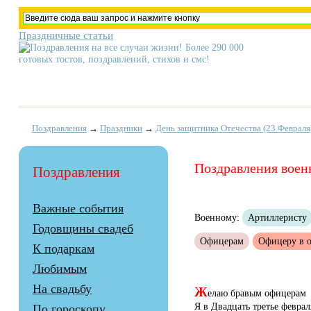
Праздничные статьи
Поздравления
→
Праздники
→
День защитника Отечества (23 Февраля
Поздравления воен
Поздравления
Важные события
Военному:
Артиллеристу
Годовщины свадеб
Офицерам
Офицеру в о
К подаркам
Любимым
Ж
На свадьбу
елаю бравым офицерам
Я в Двадцать третье феврал
По гороскопу