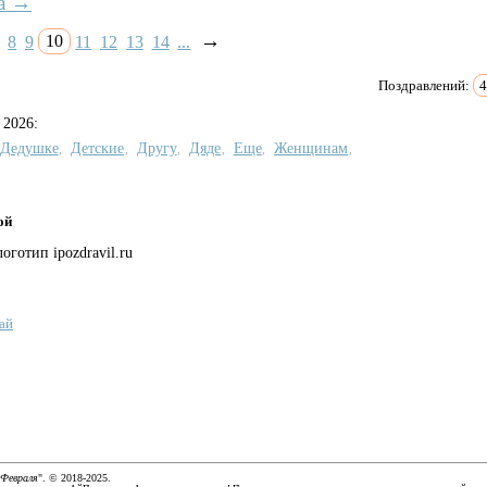
а →
→
8
9
10
11
12
13
14
...
Поздравлений:
 2026:
Дедушке
Детские
Другу
Дяде
Еще
Женщинам
,
,
,
,
,
,
ой
ай
 Февраля
". © 2018-2025.