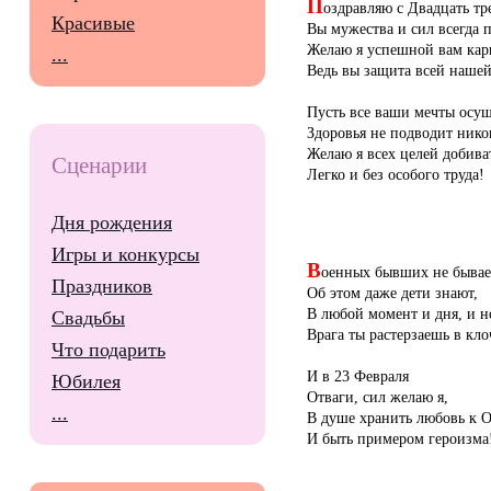
П
оздравляю с Двадцать тр
Красивые
Вы мужества и сил всегда 
Желаю я успешной вам кар
...
Ведь вы защита всей нашей
Пусть все ваши мечты осущ
Здоровья не подводит нико
Желаю я всех целей добива
Сценарии
Легко и без особого труда!
Дня рождения
Игры и конкурсы
В
оенных бывших не бывае
Праздников
Об этом даже дети знают,
В любой момент и дня, и н
Свадьбы
Врага ты растерзаешь в кло
Что подарить
И в 23 Февраля
Юбилея
Отваги, сил желаю я,
...
В душе хранить любовь к 
И быть примером героизма