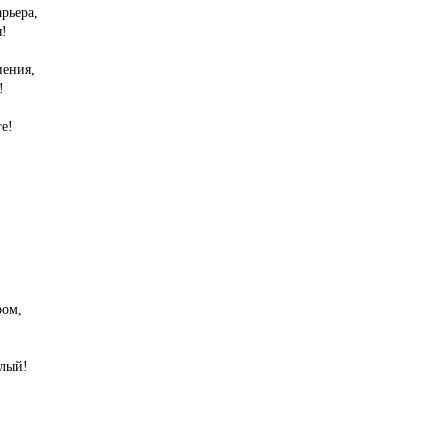
рьера,
я!
пения,
!
е!
ром,
лый!