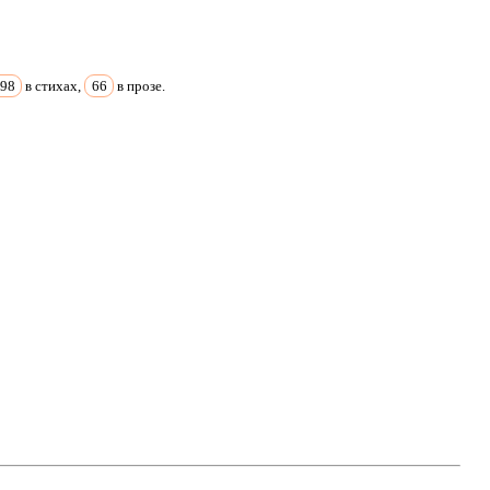
498
в стихах,
66
в прозе.