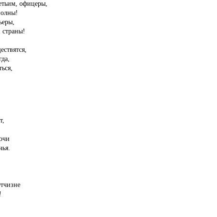
етьим, офицеры,
полны!
ьеры,
 страны!
ествятся,
гда,
ться,
т,
очи
чья.
Отчизне
!