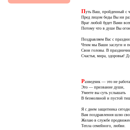
П
уть Ваш, пройденный с ч
Пред лицом беды Вы ни раз
Враг любой будет Вами все
Потому что в душе Вы огон
Поздравляем Вас с праздни
Чтим мы Ваши заслуги и п
Свои головы. В праздничн
Счастья, мира, здоровья! Д
Р
азведчик — это не работа
Это — призвание души,
Умеете вы суть услышать
В безмолвной и пустой ти
Я с днем защитника сегодн
Вам поздравления шлю сво
Желаю в службе продвижен
Тепла семейного, любви.