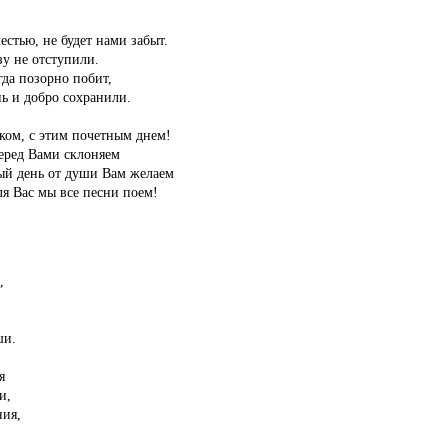
естью, не будет нами забыт.
у не отступили.
гда позорно побит,
ь и добро сохранили.
ком, с этим почетным днем!
еред Вами склоняем
ый день от души Вам желаем
ля Вас мы все песни поем!
,
ши.
я
и,
ия,