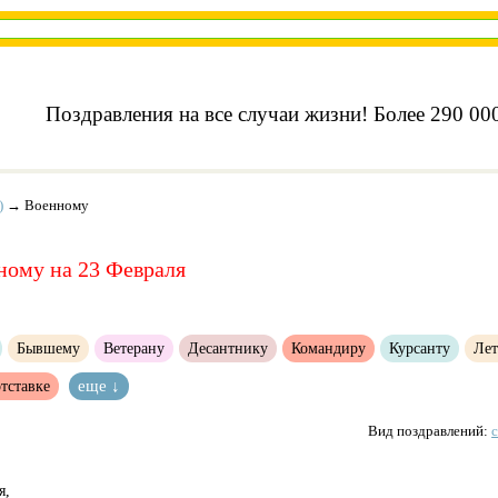
Поздравления на все случаи жизни! Более 290 000
)
→
Военному
ному на 23 Февраля
Бывшему
Ветерану
Десантнику
Командиру
Курсанту
Лет
тставке
еще ↓
Вид поздравлений:
я,