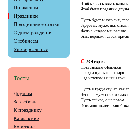
Чтоб мчалась ввысь ваша ка
По именам
Чтоб были преданны друзь
Праздники
Пусть будет много сил, тер
Праздничные статьи
Здоровья, мужества, отваги
Желаю каждое мгновение
С днем рождения
Быть верными своей присяг
С юбилеем
Универсальные
С
23 Февраля
Поздравляем офицеров!
Правды пусть горит заря
Тосты
Над истоком вашей веры!
Пусть в груди стучат, как г
Друзьям
Честь, и мужество, и слава.
Пусть сейчас, а не потом
За любовь
Вспомнят подвиг ваш быва
К празднику
Кавказские
Короткие