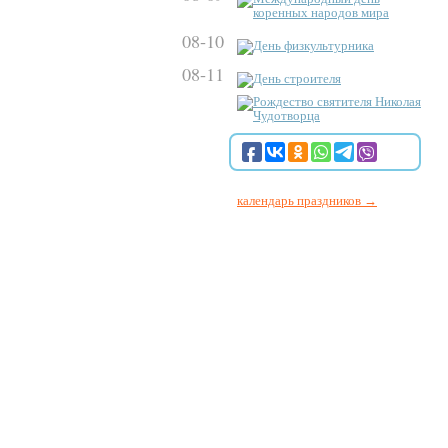
коренных народов мира
08-10
День физкультурника
08-11
День строителя
Рождество святителя Николая
Чудотворца
календарь праздников →