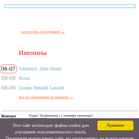
календарь праздников →
Именины
08-07
Александр
,
Анна
,
Макар
08-08
Федор
08-09
Герман
,
Николай
,
Савелий
все поздравления по именам →
Контакт
Раздел "
Поздравления с 1 сентября племяннику
".
© 2018-2025.
a@ipozdravil.ru
Смс, поздравления в стихах и прозе, сценарии и тосты
Этот сайт использует файлы cookie для
Принимаю
на АйПоздравил. Авторские материалы! При
использовании материалов активная ссылка на сайт
улучшения пользовательского опыта.
обязательна! Копировать материалы на
поздравительные сайты - запрещено!
Политика
конфиденциальности
Продолжая использовать сайт, вы соглашаетесь на использование