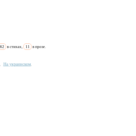
62
в стихах,
11
в прозе.
На украинском
,
,