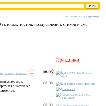
запомнить эту страницу
 готовых тостов, поздравлений, стихов и смс!
Праздники
08-06
День железнодорожных
смс
в прозе
в стихах
все
,
,
,
войск
виться вовремя,
08-08
День войск связи Украины
вратится в настоящее
День кошек
плиментов.
Международный день
альпинизма
08-09
Международный день