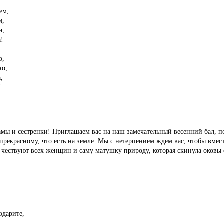
ем,
м,
а,
а!
о,
но,
,
!
амы и сестренки! Приглашаем вас на наш замечательный весенний бал,
прекрасному, что есть на земле. Мы с нетерпением ждем вас, чтобы вмес
а чествуют всех женщин и саму матушку природу, которая скинула оковы 
дарите,