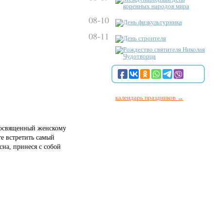
коренных народов мира
08-10
День физкультурника
08-11
День строителя
Рождество святителя Николая
Чудотворца
календарь праздников →
 посвященный женскому
те встретить самый
сна, принеся с собой