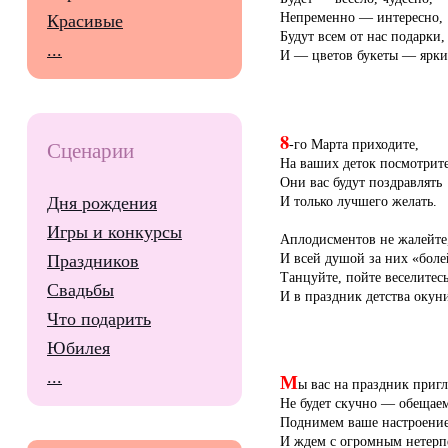
Непременно — интересно,
Красивые
Будут всем от нас подарки,
...
И — цветов букеты — ярки
8
-го Марта приходите,
Сценарии
На ваших деток посмотрите
Они вас будут поздравлять
И только лучшего желать.
Дня рождения
Игры и конкурсы
Аплодисментов не жалейте
И всей душой за них «боле
Праздников
Танцуйте, пойте веселитес
Свадьбы
И в праздник детства окуни
Что подарить
Юбилея
...
М
ы вас на праздник приг
Не будет скучно — обещае
Поднимем ваше настроени
И ждем с огромным нетерп