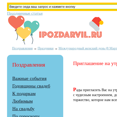
Праздничные статьи
Поздравления
→
Праздники
→
Международный женский день (8 Март
Приглашение на утр
Поздравления
Важные события
Годовщины свадеб
Р
ады пригласить Вас на у
К подаркам
с чудесным настроением, д
торжество, которое нам вс
Любимым
На свадьбу
По гороскопу