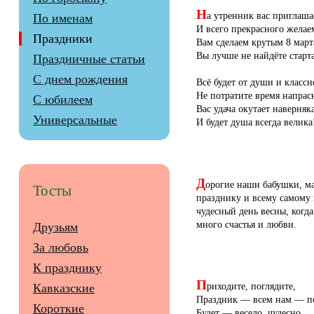
Н
а утренник вас приглаша
По именам
И всего прекрасного желае
Праздники
Вам сделаем крутым 8 март
Вы лучше не найдёте старт
Праздничные статьи
С днем рождения
Всё будет от души и классн
Не потратите время напрас
С юбилеем
Вас удача окутает наверняка
Универсальные
И будет душа всегда велика
Д
орогие наши бабушки, м
Тосты
празднику и всему самому 
чудесный день весны, когд
много счастья и любви.
Друзьям
За любовь
К празднику
П
риходите, поглядите,
Кавказские
Праздник — всем нам — по
Короткие
Будет — весело, чудесно,