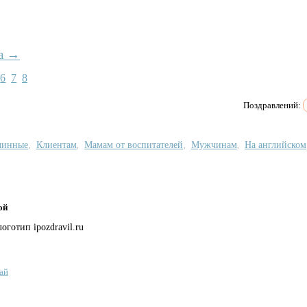
а →
6
7
8
Поздравлений:
линные
Клиентам
Мамам от воспитателей
Мужчинам
На английском
,
,
,
,
ой
ай