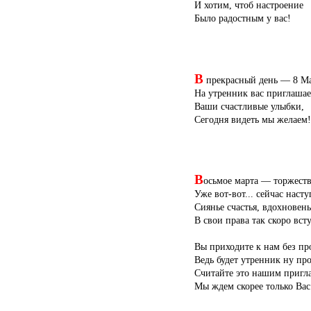
И хотим, чтоб настроение
Было радостным у вас!
В
прекрасный день — 8 Ма
На утренник вас приглашае
Ваши счастливые улыбки,
Сегодня видеть мы желаем!
В
осьмое марта — торжест
Уже вот-вот... сейчас насту
Сиянье счастья, вдохновень
В свои права так скоро вст
Вы приходите к нам без пр
Ведь будет утренник ну про
Считайте это нашим пригл
Мы ждем скорее только Вас