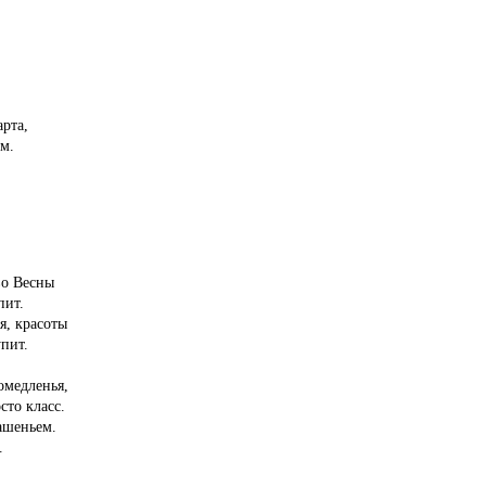
рта,
м.
во Весны
пит.
я, красоты
упит.
омедленья,
сто класс.
ашеньем.
.