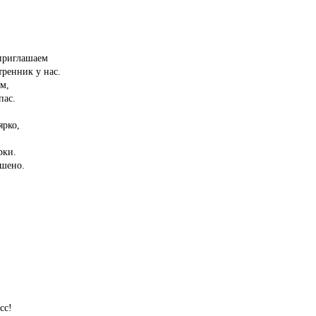
 приглашаем
тренник у нас.
м,
пас.
ярко,
рки.
ешено.
сс!