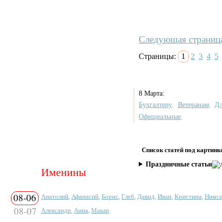
Следующая страниц
Страницы:
1
2
3
4
5
8 Марта:
Бухгалтеру
Ветеранам
Д
,
,
Официальные
,
Список статей под картинк
Праздничные статьи
Именины
08-06
Анатолий
,
Афанасий
,
Борис
,
Глеб
,
Давид
,
Иван
,
Кристина
,
Никол
08-07
Александр
,
Анна
,
Макар