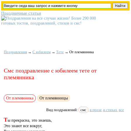
Праздничные статьи
Поздравления
→
С юбилеем
→
Тете
→
От племянника
Смс поздравление с юбилеем тете от
племянника
От племянника
От племянницы
Вид поздравлений:
смс
в прозе
в стихах
все
,
,
,
Т
ы прекрасна, это знаешь,
Это знают все вокруг,