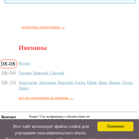
календарь праздников →
Именины
08-08
Федор
08-09
Герман
,
Николай
,
Савелий
08-10
Анастасия
,
Антонина
,
Василий
,
Елена
,
Ефим
,
Иван
,
Ирина
,
Остап
,
Павел
все поздравления по именам →
Контакт
Раздел "
Смс поздравление с юбилеем тете от
племянника
". © 2018-2025.
a@ipozdravil.ru
Смс, поздравления в стихах и прозе, сценарии и тосты
Этот сайт использует файлы cookie для
Принимаю
на АйПоздравил. Авторские материалы! При
использовании материалов активная ссылка на сайт
улучшения пользовательского опыта.
обязательна! Копировать материалы на
поздравительные сайты - запрещено!
Политика
конфиденциальности