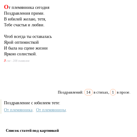
О
т племянника сегодня
Поздравления прими.
В юбилей желаю, тетя,
Тебе счастья и любви.
Чтоб всегда ты оставалась
Ярой оптимисткой
И была на сцене жизни
Яркою солисткой.
3
смс - 208 символов
Поздравлений:
14
в стихах,
1
в прозе.
Поздравление с юбилеем тете:
От племянника
От племянницы
,
,
Список статей под картинкой