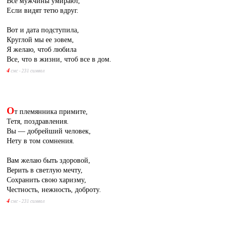
Все мужчины умирают,
Если видят тетю вдруг.
Вот и дата подступила,
Круглой мы ее зовем,
Я желаю, чтоб любила
Все, что в жизни, чтоб все в дом.
4
смс - 231 символ
О
т племянника примите,
Тетя, поздравления.
Вы — добрейший человек,
Нету в том сомнения.
Вам желаю быть здоровой,
Верить в светлую мечту,
Сохранить свою харизму,
Честность, нежность, доброту.
4
смс - 231 символ