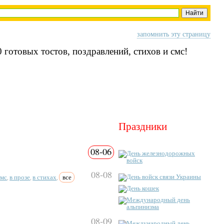
запомнить эту страницу
 готовых тостов, поздравлений, стихов и смс!
Праздники
08-06
День железнодорожных
войск
08-08
смс
в прозе
в стихах
все
День войск связи Украины
,
,
,
День кошек
Международный день
альпинизма
08-09
Международный день