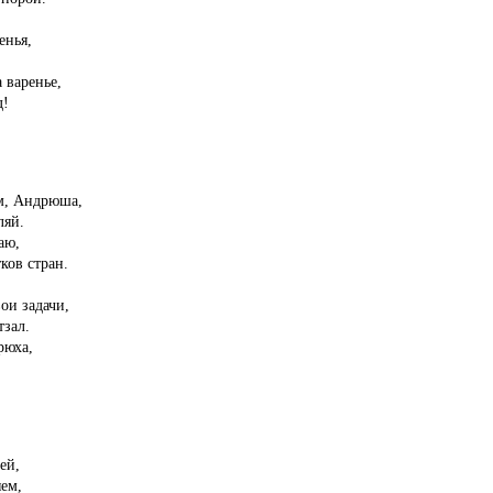
енья,
 варенье,
д!
м, Андрюша,
ляй.
аю,
ков стран.
ои задачи,
тзал.
рюха,
.
ей,
ем,