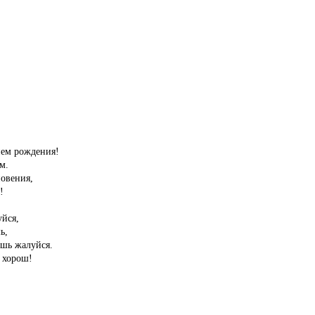
нем рождения!
м.
новения,
!
уйся,
ь,
ишь жалуйся.
 хорош!