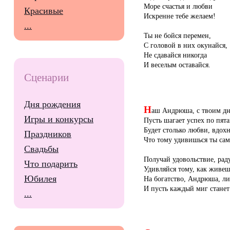
Море счастья и любви
Красивые
Искренне тебе желаем!
...
Ты не бойся перемен,
С головой в них окунайся,
Не сдавайся никогда
И веселым оставайся.
Сценарии
Дня рождения
Н
аш Андрюша, с твоим д
Игры и конкурсы
Пусть шагает успех по пята
Будет столько любви, вдох
Праздников
Что тому удивишься ты сам
Свадьбы
Получай удовольствие, рад
Что подарить
Удивляйся тому, как живеш
Юбилея
На богатство, Андрюша, л
И пусть каждый миг станет
...