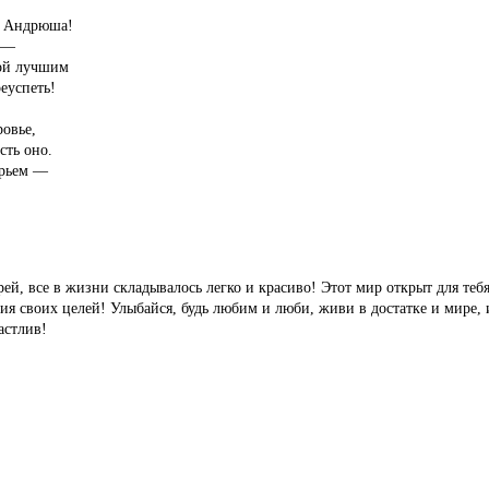
й Андрюша!
 —
ой лучшим
еуспеть!
ровье,
сть оно.
орьем —
рей, все в жизни складывалось легко и красиво! Этот мир открыт для теб
я своих целей! Улыбайся, будь любим и люби, живи в достатке и мире, 
астлив!