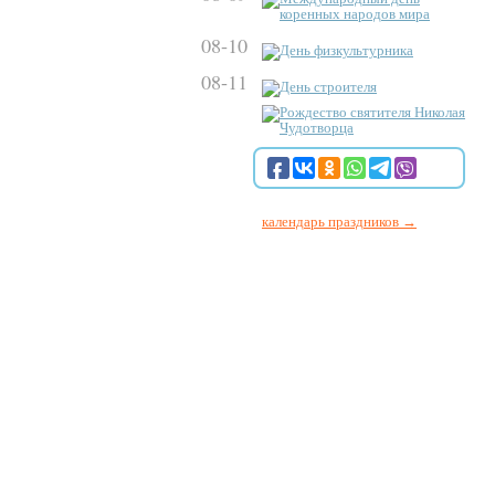
коренных народов мира
08-10
День физкультурника
08-11
День строителя
Рождество святителя Николая
Чудотворца
календарь праздников →