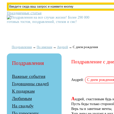
Праздничные статьи
Поздравления
→
По именам
→
Андрей
→
С днем рождения
Поздравление с дн
Поздравления
Важные события
Андрей:
С днем рождения
Годовщины свадеб
К подаркам
А
Любимым
ндрей, счастливым будь и
Пусть беды только стороно
На свадьбу
Верь ты в заветные мечты,
По гороскопу
Хоть веры не хватает в них