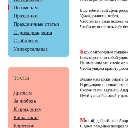
По именам
Еще тебе в твой День рожд
Праздники
Удачи, радости, побед,
Чтоб жизнь была похожа на
Праздничные статьи
Чтобы не встретить тебе бе
С днем рождения
С юбилеем
Универсальные
Б
удь благородным рыцаре
Всех неустанно собой удив
На именины эти я тебе жел
Чтобы увидел красоту десят
Тосты
Желаю мастерски решать св
И регулярно посещать спор
Скорее свечи задумай, Анд
Друзьям
Имей успех большой у дам
За любовь
К празднику
Кавказские
М
илый, добрый наш Андр
Короткие
С днем рожденья поздравля