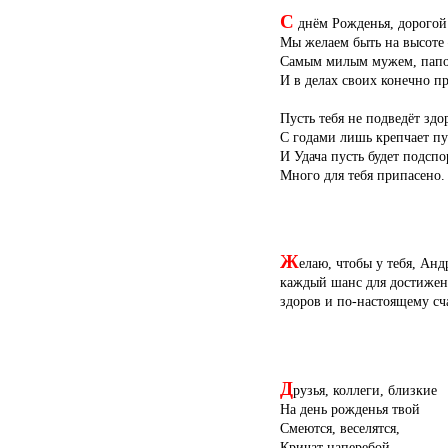
С
днём Рожденья, дорого
Мы желаем быть на высоте
Самым милым мужем, пап
И в делах своих конечно пр
Пусть тебя не подведёт здо
С годами лишь крепчает пу
И Удача пусть будет подсп
Много для тебя припасено.
Ж
елаю, чтобы у тебя, Анд
каждый шанс для достижени
здоров и по-настоящему сч
Д
рузья, коллеги, близкие
На день рожденья твой
Смеются, веселятся,
Кричат наперебой.