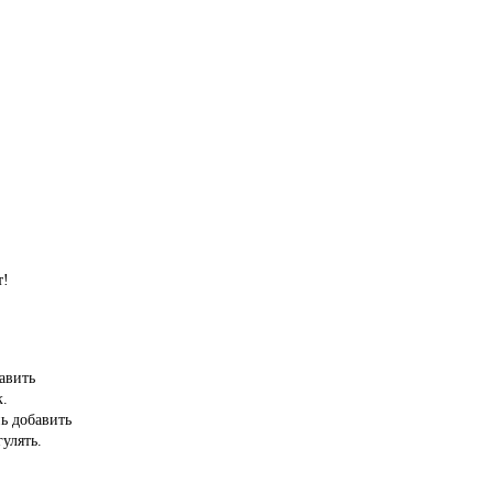
,
т!
авить
к.
нь добавить
улять.