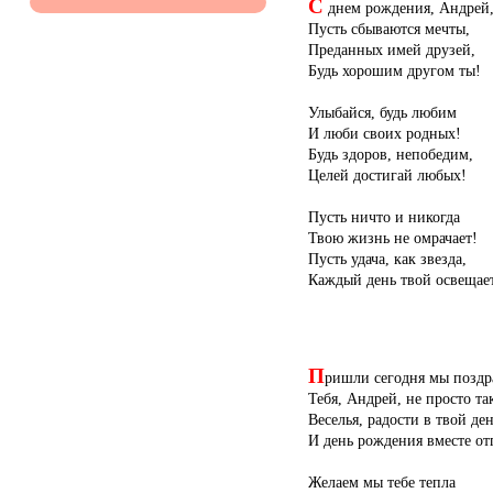
С
днем рождения, Андрей
Пусть сбываются мечты,
Преданных имей друзей,
Будь хорошим другом ты!
Улыбайся, будь любим
И люби своих родных!
Будь здоров, непобедим,
Целей достигай любых!
Пусть ничто и никогда
Твою жизнь не омрачает!
Пусть удача, как звезда,
Каждый день твой освещае
П
ришли сегодня мы поздр
Тебя, Андрей, не просто та
Веселья, радости в твой де
И день рождения вместе отг
Желаем мы тебе тепла