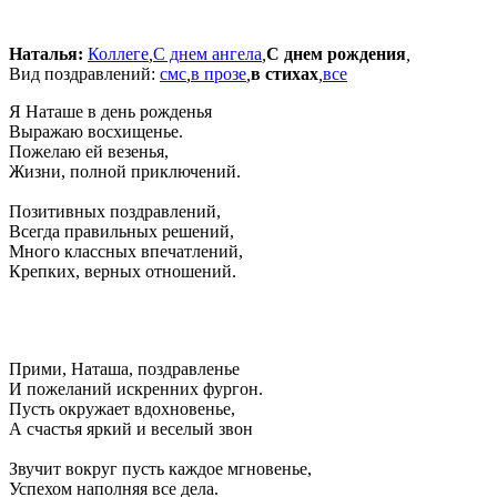
Наталья:
Коллеге
,
С днем ангела
,
С днем рождения
,
Вид поздравлений:
смс
,
в прозе
,
в стихах
,
все
Я Наташе в день рожденья
Выражаю восхищенье.
Пожелаю ей везенья,
Жизни, полной приключений.
Позитивных поздравлений,
Всегда правильных решений,
Много классных впечатлений,
Крепких, верных отношений.
Прими, Наташа, поздравленье
И пожеланий искренних фургон.
Пусть окружает вдохновенье,
А счастья яркий и веселый звон
Звучит вокруг пусть каждое мгновенье,
Успехом наполняя все дела.