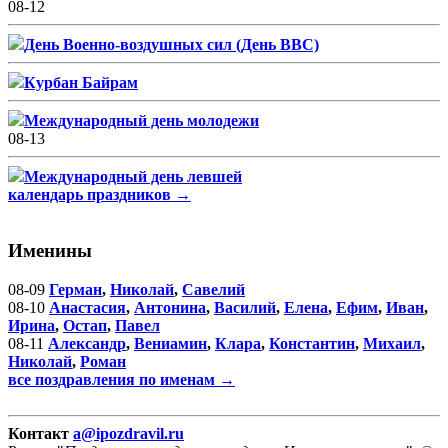
08-12
День Военно-воздушных сил (День ВВС)
Курбан Байрам
Международный день молодежи
08-13
Международный день левшей
календарь праздников →
Именины
08-09
Герман
,
Николай
,
Савелий
08-10
Анастасия
,
Антонина
,
Василий
,
Елена
,
Ефим
,
Иван
,
Ирина
,
Остап
,
Павел
08-11
Александр
,
Вениамин
,
Клара
,
Константин
,
Михаил
,
Николай
,
Роман
все поздравления по именам →
Контакт
a@ipozdravil.ru