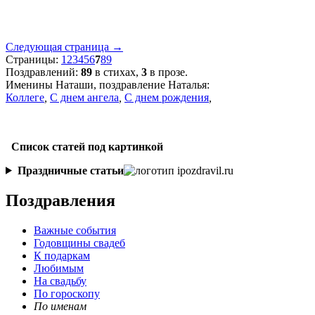
Следующая страница →
Страницы:
1
2
3
4
5
6
7
8
9
Поздравлений:
89
в стихах,
3
в прозе.
Именины Наташи, поздравление Наталья:
Коллеге
,
С днем ангела
,
С днем рождения
,
Список статей под картинкой
Праздничные статьи
Поздравления
Важные события
Годовщины свадеб
К подаркам
Любимым
На свадьбу
По гороскопу
По именам