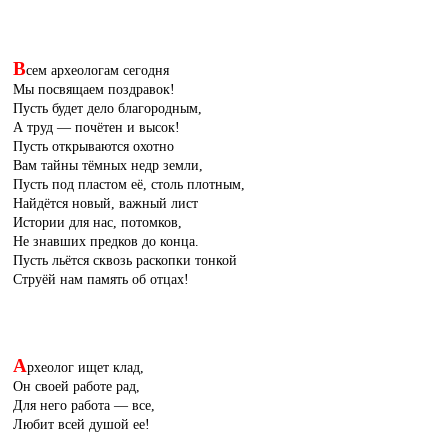
В
сем археологам сегодня
Мы посвящаем поздравок!
Пусть будет дело благородным,
А труд — почётен и высок!
Пусть открываются охотно
Вам тайны тёмных недр земли,
Пусть под пластом её, столь плотным,
Найдётся новый, важный лист
Истории для нас, потомков,
Не знавших предков до конца.
Пусть льётся сквозь раскопки тонкой
Струёй нам память об отцах!
А
рхеолог ищет клад,
Он своей работе рад,
Для него работа — все,
Любит всей душой ее!