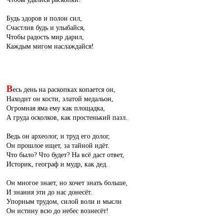
Будь здоров и полон сил,
Счастлив будь и улыбайся,
Чтобы радость мир дарил,
Каждым мигом наслаждайся!
В
есь день на раскопках копается он,
Находит он кости, златой медальон,
Огромная яма ему как площадка,
А груда осколков, как простенький пазл.
Ведь он археолог, и труд его долог,
Он прошлое ищет, за тайной идёт.
Что было? Что будет? На всё даст ответ,
Историк, географ и мудр, как дед.
Он многое знает, но хочет знать больше,
И знания эти до нас донесёт.
Упорным трудом, силой воли и мысли
Он истину всю до небес вознесёт!