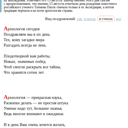
их нахождения, отмечают его 15 августа. Выбор именно этого дня связан
с предположением, что именно 15 августа отмечали день рождения известного
российского ученого Татьяны Пасек сначала только в ее экспедиции, а потом
традиция перешла и ко всем археологам страны.
Вид поздравлений:
смс
в прозе
в стихах
все
,
,
,
А
рхеологов сегодня
Поздравляем мы в их день.
Тех, кому загадки мира
Разгадать всегда не лень.
Плодотворной вам работы,
Новых, значимых побед.
Чтоб смогли раскрыть все тайны,
Что хранятся сотни лет.
А
рхеология — прекрасная наука,
Раскопки делать — не простая штука.
Уменье надо тут, большие знанья,
Ведь многие внимают в ожиданьи.
И в день Ваш очень хочется желать,