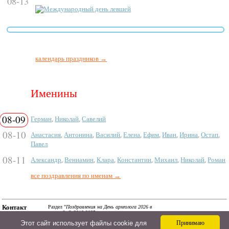
08-13
Международный день левшей
календарь праздников →
Именины
08-09
Герман
,
Николай
,
Савелий
08-10
Анастасия
,
Антонина
,
Василий
,
Елена
,
Ефим
,
Иван
,
Ирина
,
Остап
,
Павел
08-11
Александр
,
Вениамин
,
Клара
,
Константин
,
Михаил
,
Николай
,
Роман
все поздравления по именам →
Контакт
Раздел "
Поздравления на День археолога 2026 в
стихах
". © 2018-2025.
a@ipozdravil.ru
Смс, поздравления в стихах и прозе, сценарии и тосты
Этот сайт использует файлы cookie для
Принимаю
на АйПоздравил. Авторские материалы! При
использовании материалов активная ссылка на сайт