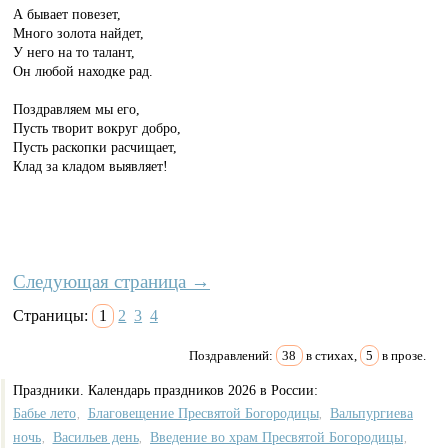
А бывает повезет,
Много золота найдет,
У него на то талант,
Он любой находке рад.
Поздравляем мы его,
Пусть творит вокруг добро,
Пусть раскопки расчищает,
Клад за кладом выявляет!
Следующая страница →
Страницы:
1
2
3
4
Поздравлений:
38
в стихах,
5
в прозе.
Праздники. Календарь праздников 2026 в России:
Бабье лето
Благовещение Пресвятой Богородицы
Вальпургиева
,
,
ночь
Васильев день
Введение во храм Пресвятой Богородицы
,
,
,