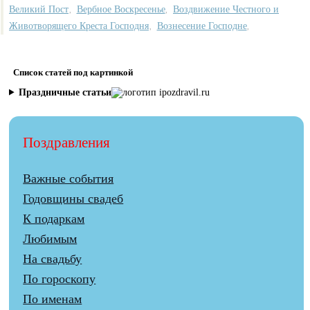
Великий Пост
Вербное Воскресенье
Воздвижение Честного и
,
,
Животворящего Креста Господня
Вознесение Господне
,
,
Список статей под картинкой
Праздничные статьи
Поздравления
Важные события
Годовщины свадеб
К подаркам
Любимым
На свадьбу
По гороскопу
По именам