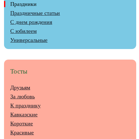
Праздники
Праздничные статьи
С днем рождения
С юбилеем
Универсальные
Тосты
Друзьям
За любовь
К празднику
Кавказские
Короткие
Красивые