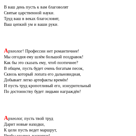
В ваш день пусть к вам благоволят
Святые царственной науки.
Труд ваш в веках благословят,
Ваш цепкий ум и ваши руки.
А
рхеолог! Профессии нет романтичнее!
Мы сегодня ему шлём большой поздравок!
Как бы это сказать ему, чтоб поэтичнее?
В общем, пусть будет очень богатым песок,
Сквозь который лопата его дальновидная,
Добывает легко артефакты времён!
И пусть труд кропотливый его, изнурительный
По достоинству будет людьми награждён!
А
рхеолог, пусть твой труд
Дарит новые находки,
К цели пусть ведет маршрут,
Чтобы удались раскопки!