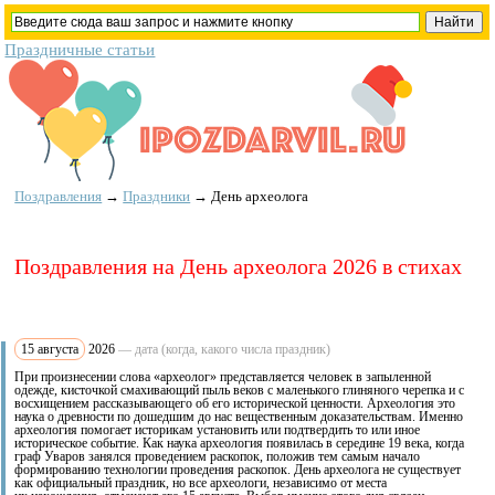
Праздничные статьи
Поздравления
→
Праздники
→
День археолога
Поздравления на День археолога 2026 в стихах
15 августа
2026
— дата (когда, какого числа праздник)
При произнесении слова «археолог» представляется человек в запыленной
одежде, кисточкой смахивающий пыль веков с маленького глиняного черепка и с
восхищением рассказывающего об его исторической ценности. Археология это
наука о древности по дошедшим до нас вещественным доказательствам. Именно
археология помогает историкам установить или подтвердить то или иное
историческое событие. Как наука археология появилась в середине 19 века, когда
граф Уваров занялся проведением раскопок, положив тем самым начало
формированию технологии проведения раскопок. День археолога не существует
как официальный праздник, но все археологи, независимо от места