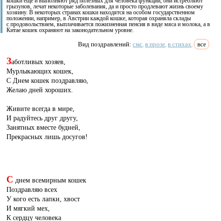
кошки еще и выполняют ряд полезных для человека функций, они истребляют
грызунов, лечат некоторые заболевания, да и просто продлевают жизнь своему
хозяину. В некоторых странах кошки находятся на особом государственном
положении, например, в Австрии каждой кошке, которая охраняла склады
с продовольствием, выплачивается пожизненная пенсия в виде мяса и молока, а в
Китае кошек охраняют на законодательном уровне.
Вид поздравлений:
смс
в прозе
в стихах
все
,
,
,
З
аботливых хозяев,
Мурлыкающих кошек,
С Днем кошек поздравляю,
Желаю дней хороших.
Живите всегда в мире,
И радуйтесь друг другу,
Занятных вместе будней,
Прекрасных лишь досугов!
С
днем всемирным кошек
Поздравляю всех
У кого есть лапки, хвост
И мягкий мех,
К сердцу человека