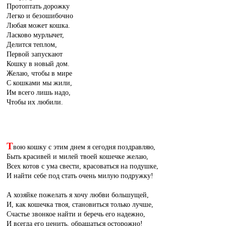
Протоптать дорожку
Легко и безошибочно
Любая может кошка.
Ласково мурлычет,
Делится теплом,
Первой запускают
Кошку в новый дом.
Желаю, чтобы в мире
С кошками мы жили,
Им всего лишь надо,
Чтобы их любили.
Т
вою кошку с этим днем я сегодня поздравляю,
Быть красивей и милей твоей кошечке желаю,
Всех котов с ума свести, красоваться на подушке,
И найти себе под стать очень милую подружку!
А хозяйке пожелать я хочу любви большущей,
И, как кошечка твоя, становиться только лучше,
Счастье звонкое найти и беречь его надежно,
И всегда его ценить, обращаться осторожно!