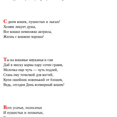
С
днем кошек, пушистых и лысых!
Хозяев ликует душа,
Все кошки немножко актрисы,
Жизнь с кошкою хороша!
Т
ы на кошачьи мяуканья и гам
Дай в миску корма пару сотен грамм,
Молочка еще чуть — чуть подлей,
Стань ему точилкой для когтей,
Купи ошейник новенький от блошек,
Ведь, сегодня День всемирный кошек!
В
сех усатых, полосатых
И пушистых и лохматых,