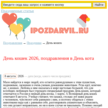
Праздничные статьи
Поздравления
→
Праздники
→
День кошек
День кошек 2026, поздравления в День кота
8 августа
2026
— дата (когда, какого числа праздник)
Мало найдется в мире людей, кто остается равнодушным к этим пушистым,
подвижным, ласковым и очень умным домашним животным. Речь идет, конечно
же, о кошках. Любовь к ним оказалась в мире настолько большой, что для
всеобщих любимцев был учрежден специальный праздник День кошек, который
отмечается в России в первый день весны, 1 марта. А Всемирный день кошек
отмечают 8 августа. Ученые считают, что кошки, столько лет живя рядом
с человеком, чувствуют себя равными с ним, и поэтому общаться с этими
животными надо как с равными себе, разговаривать уважительно и объяснять,
что они делают неправильно, но ни в коем случае не наказывать. Помимо эмоций