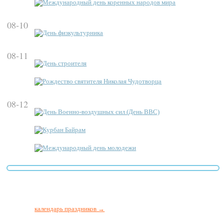
Международный день коренных народов мира
08-10
День физкультурника
08-11
День строителя
Рождество святителя Николая Чудотворца
08-12
День Военно-воздушных сил (День ВВС)
Курбан Байрам
Международный день молодежи
календарь праздников →