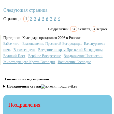
Следующая страница →
Страницы:
1
2
3
4
5
6
7
8
9
Поздравлений:
84
в стихах,
3
в прозе.
Праздники. Календарь праздников 2026 в России:
Бабье лето
Благовещение Пресвятой Богородицы
Вальпургиева
,
,
ночь
Васильев день
Введение во храм Пресвятой Богородицы
,
,
,
Великий Пост
Вербное Воскресенье
Воздвижение Честного и
,
,
Животворящего Креста Господня
Вознесение Господне
,
,
Список статей под картинкой
Праздничные статьи
Поздравления