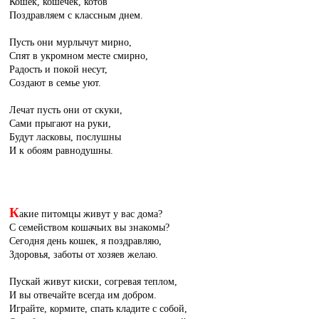
Кошек, кошечек, котов
Поздравляем с классным днем.
Пусть они мурлычут мирно,
Спят в укромном месте смирно,
Радость и покой несут,
Создают в семье уют.
Лечат пусть они от скуки,
Сами прыгают на руки,
Будут ласковы, послушны
И к обоям равнодушны.
К
акие питомцы живут у вас дома?
С семейством кошачьих вы знакомы?
Сегодня день кошек, я поздравляю,
Здоровья, заботы от хозяев желаю.
Пускай живут киски, согревая теплом,
И вы отвечайте всегда им добром.
Играйте, кормите, спать кладите с собой,