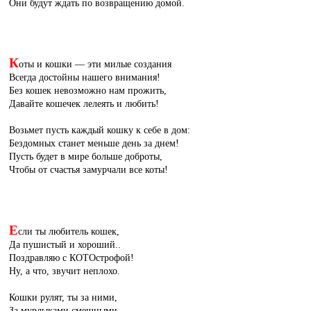
Они будут ждать по возвращению домой.
К
оты и кошки — эти милые создания
Всегда достойны нашего внимания!
Без кошек невозможно нам прожить,
Давайте кошечек лелеять и любить!
Возьмет пусть каждый кошку к себе в дом:
Бездомных станет меньше день за днем!
Пусть будет в мире больше доброты,
Чтобы от счастья замурчали все коты!
Е
сли ты любитель кошек,
Да пушистый и хороший..
Поздравляю с КОТОстрофой!
Ну, а что, звучит неплохо.
Кошки рулят, ты за ними,
За мурлыками смешными,