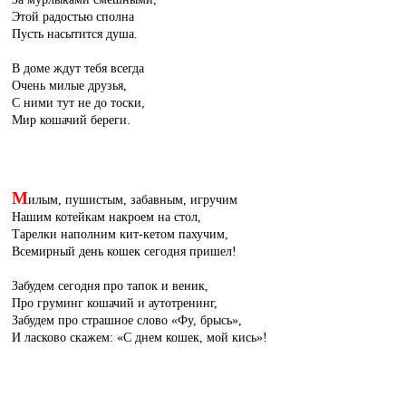
Этой радостью сполна
Пусть насытится душа.
В доме ждут тебя всегда
Очень милые друзья,
С ними тут не до тоски,
Мир кошачий береги.
М
илым, пушистым, забавным, игручим
Нашим котейкам накроем на стол,
Тарелки наполним кит-кетом пахучим,
Всемирный день кошек сегодня пришел!
Забудем сегодня про тапок и веник,
Про груминг кошачий и аутотренинг,
Забудем про страшное слово «Фу, брысь»,
И ласково скажем: «С днем кошек, мой кись»!