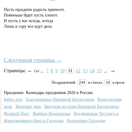
Пусть праздник радость принесет,
Поменьше будет пусть хлопот.
И пусть у вас всегда, всегда
Лишь в гору все идут дела.
Следующая страница →
←
→
Страницы:
...
7
8
9
10
11
12
13
14
15
...
Ctrl
Поздравлений:
244
в стихах,
18
в прозе.
Праздники. Календарь праздников 2026 в России:
Бабье лето
Благовещение Пресвятой Богородицы
Вальпургиева
,
,
ночь
Васильев день
Введение во храм Пресвятой Богородицы
,
,
,
Великий Пост
Вербное Воскресенье
Воздвижение Честного и
,
,
Животворящего Креста Господня
Вознесение Господне
,
,