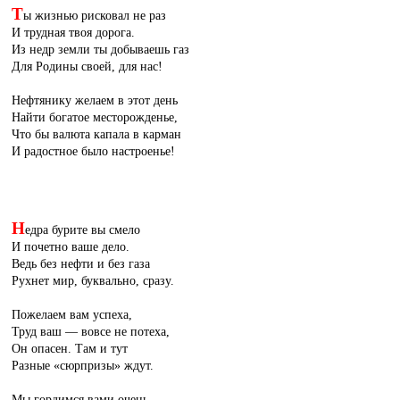
Т
ы жизнью рисковал не раз
И трудная твоя дорога.
Из недр земли ты добываешь газ
Для Родины своей, для нас!
Нефтянику желаем в этот день
Найти богатое месторожденье,
Что бы валюта капала в карман
И радостное было настроенье!
Н
едра бурите вы смело
И почетно ваше дело.
Ведь без нефти и без газа
Рухнет мир, буквально, сразу.
Пожелаем вам успеха,
Труд ваш — вовсе не потеха,
Он опасен. Там и тут
Разные «сюрпризы» ждут.
Мы гордимся вами очень,