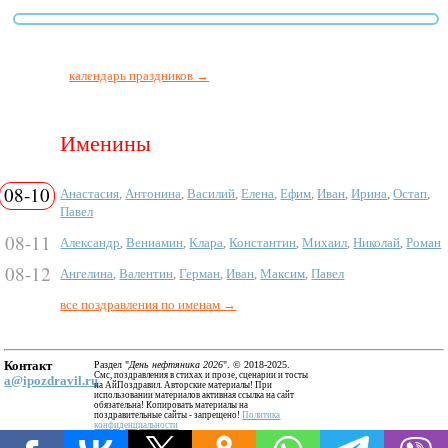
календарь праздников →
Именины
08-10
Анастасия
,
Антонина
,
Василий
,
Елена
,
Ефим
,
Иван
,
Ирина
,
Остап
,
Павел
08-11
Александр
,
Вениамин
,
Клара
,
Константин
,
Михаил
,
Николай
,
Роман
08-12
Ангелина
,
Валентин
,
Герман
,
Иван
,
Максим
,
Павел
все поздравления по именам →
Контакт
Раздел "
День нефтяника 2026
". © 2018-2025.
Смс, поздравления в стихах и прозе, сценарии и тосты
a@ipozdravil.ru
на АйПоздравил. Авторские материалы! При
использовании материалов активная ссылка на сайт
обязательна! Копировать материалы на
поздравительные сайты - запрещено!
Политика
конфиденциальности