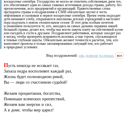
воскресенье сентября. Государство не могло не отметить собственным днем тех,
кто обеспечивает один из самых главных источников дохода страны, работу, без
преувеличения, всех предприятий и организаций. Приветственные слова
президента страны и поздравления в СМИ обязательно звучат в честь
нефтяников и газовиков в первое воскресенье сентября. Время очень подходит:
дети начинают учебу, открываются миллионы детских учреждений и наступает
пора подумать о новом отопительном сезоне. В этот день особым почетом
и уважением пользуются те, кто, находясь на самых дальних окраинах нашей
большой страны, делает все, чтобы мы могли зажечь плиту на собственной кухне
или съездить в гости к друзьям. Поздравляют работников, которые заходят раз
в месяц, чтобы проверить исправность колонки, а еще героев, спускающихся
в темные глубокие шахты. Обязательно желают точности в расчетах, тем, кто
выполняет проекты и только запланированных ситуаций тем, кто работает
в природных условиях.
Вид поздравлений:
смс
в прозе
в стихах
все
,
,
,
П
усть никогда не иссякает газ,
Запасы недра восполняют каждый раз,
Жизнь будет полноводною рекой,
Вы — люди со счастливою судьбой!
Желаем процветания, богатства,
Поменьше всяческих препятствий,
Желаем вам энергии и сил,
А в доме, чтобы мир царил!