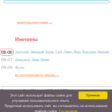
календарь праздников →
Именины
08-06
Анатолий
,
Афанасий
,
Борис
,
Глеб
,
Давид
,
Иван
,
Кристина
,
Николай
08-07
Александр
,
Анна
,
Макар
08-08
Федор
все поздравления по именам →
Контакт
Раздел "
День поцелуя 2026
". © 2018-2025.
Смс, поздравления в стихах и прозе, сценарии и тосты
a@ipozdravil.ru
Этот сайт использует файлы cookie для
Принимаю
на АйПоздравил. Авторские материалы! При
использовании материалов активная ссылка на сайт
улучшения пользовательского опыта.
обязательна! Копировать материалы на
поздравительные сайты - запрещено!
Политика
конфиденциальности
Продолжая использовать сайт, вы соглашаетесь на использование
файлов cookie.
Соглашение