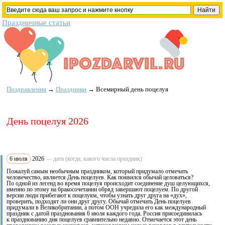
Праздничные статьи
Поздравления
→
Праздники
→
Всемирный день поцелуя
День поцелуя 2026
6 июля
2026
— дата (когда, какого числа праздник)
Пожалуй самым необычным праздником, который придумало отмечать
человечество, является День поцелуев. Как появился обычай целоваться?
По одной из легенд во время поцелуя происходит соединение душ целующихся,
именно по этому на бракосочетании обряд завершают поцелуем. По другой
версии люди прибегают к поцелуям, чтобы узнать друг друга на «дух»,
проверить, подходят ли они друг другу. Обычай отмечать День поцелуев
придумали в Великобритании, а потом ООН учредила его как международный
праздник с датой празднования 6 июля каждого года. Россия присоединилась
к празднованию дня поцелуев сравнительно недавно. Отмечается этот день