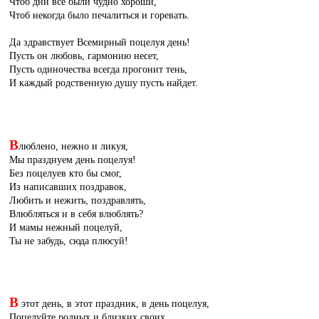
Чтоб дни все были чудно хороши,
Чтоб некогда было печалиться и горевать.
Да здравствует Всемирный поцелуя день!
Пусть он любовь, гармонию несет,
Пусть одиночества всегда прогонит тень,
И каждый родственную душу пусть найдет.
В
люблено, нежно и ликуя,
Мы празднуем день поцелуя!
Без поцелуев кто бы смог,
Из написавших поздравок,
Любить и нежить, поздравлять,
Влюбляться и в себя влюблять?
И мамы нежный поцелуй,
Ты не забудь, сюда плюсуй!
В
этот день, в этот праздник, в день поцелуя,
Поцелуйте родных и близких своих,