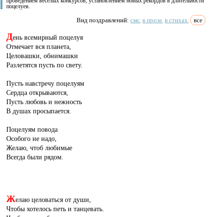
проведением веселых конкурсов, установлением новых рекордов в длительности
поцелуев.
Вид поздравлений:
смс
в прозе
в стихах
все
,
,
,
Д
ень всемирный поцелуя
Отмечает вся планета,
Целовашки, обнимашки
Разлетятся пусть по свету.
Пусть навстречу поцелуям
Сердца открываются,
Пусть любовь и нежность
В душах просыпается.
Поцелуям повода
Особого не надо,
Желаю, чтоб любимые
Всегда были рядом.
Ж
елаю целоваться от души,
Чтобы хотелось петь и танцевать.