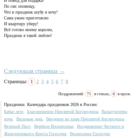
И повод для подарка!
По смс оповещу,
Что в праздник шубу я хочу!
Сама ужин приготовлю
И квартиру уберу!
Всё готово моему королю,
Праздник я такой люблю!
Следующая страница →
Страницы:
1
2
3
4
5
6
7
8
Поздравлений:
71
в стихах,
6
в прозе.
Праздники. Календарь праздников 2026 в России:
Бабье лето
Благовещение Пресвятой Богородицы
Вальпургиева
,
,
ночь
Васильев день
Введение во храм Пресвятой Богородицы
,
,
,
Великий Пост
Вербное Воскресенье
Воздвижение Честного и
,
,
Животворящего Креста Господня
Вознесение Господне
,
,