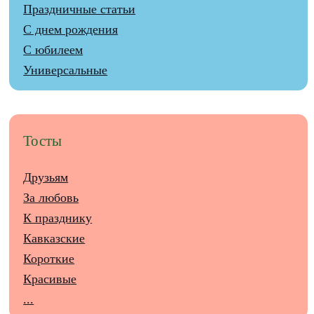
Праздничные статьи
С днем рождения
С юбилеем
Универсальные
Тосты
Друзьям
За любовь
К празднику
Кавказские
Короткие
Красивые
...