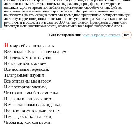
доставки почты, ответственность за содержание дорог, форма государевых
ямщиков. Долгое время почта была единственным способом связи. Сейчас
возможности коммуникаций выросли за счет Интернета и сотовой связи,
но несмотря на это, сегодня почта это громадное предприятие, осуществляющее
доставку корреспонденции и посылок во все уголки мира. Как высокая оценка
роли почты в обществе и в связи с 300-летием указом Президента страны был
учрежден День российской почты, отмечаемый во второе воскресенье июля.
Вид поздравлений:
смс
в прозе
в стихах
все
,
,
,
Я
хочу сейчас поздравить
Всех коллег. Вас — с почты днем!
И надеюсь, что мы лучше
И счастливей заживем.
Все доставим переводы,
Телеграммой изумим.
Все отправим мы народу
И с восторгом уясним,
Что нужны мы без сомненья
И важны в вопросах всех.
Вам — здоровья наслажденья,
Пусть во всем вас ждет успех.
Вам — достатка и любви,
Чтобы вы, как сад цвели.