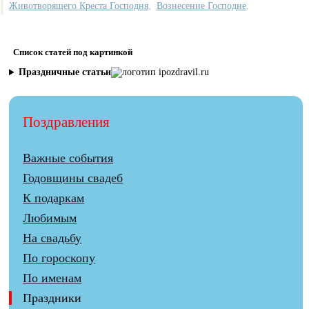
Животворящего Креста Господня
Вознесение Господне
,
,
Список статей под картинкой
Праздничные статьи
Поздравления
Важные события
Годовщины свадеб
К подаркам
Любимым
На свадьбу
По гороскопу
По именам
Праздники