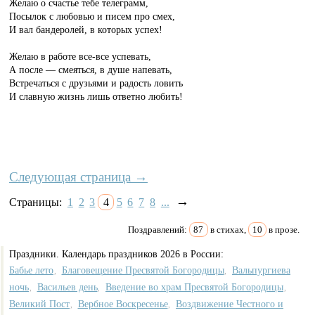
Желаю о счастье тебе телеграмм,
Посылок с любовью и писем про смех,
И вал бандеролей, в которых успех!
Желаю в работе все-все успевать,
А после — смеяться, в душе напевать,
Встречаться с друзьями и радость ловить
И славную жизнь лишь ответно любить!
Следующая страница →
→
Страницы:
1
2
3
4
5
6
7
8
...
Поздравлений:
87
в стихах,
10
в прозе.
Праздники. Календарь праздников 2026 в России:
Бабье лето
Благовещение Пресвятой Богородицы
Вальпургиева
,
,
ночь
Васильев день
Введение во храм Пресвятой Богородицы
,
,
,
Великий Пост
Вербное Воскресенье
Воздвижение Честного и
,
,