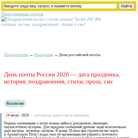
Праздничные статьи
Поздравления
→
Праздники
→
День российской почты
День почты России 2026 — дата праздника,
история, поздравления, стихи, проза, смс
Коллегам
14 июля
2026
— дата (когда, какого числа праздник)
Первые упоминания о почте можно найти в документах, имеющих
тысячелетнюю историю. Для передачи сообщений древние люди использовали
дым костров, звуковые сигналы. В конце 18 века при строительстве порта
в Архангельске Петр I издал указ об организации регулярного почтового
сообщения Москва-Архангельск. В этом указе подробно расписывались условия