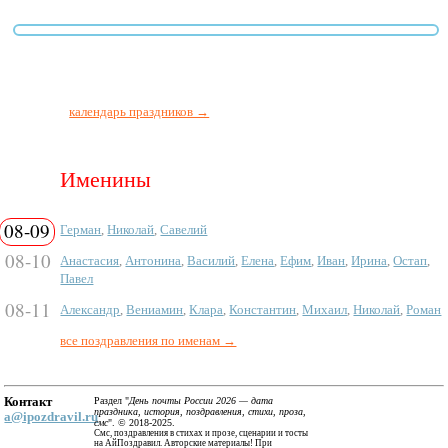
календарь праздников →
Именины
08-09
Герман
,
Николай
,
Савелий
08-10
Анастасия
,
Антонина
,
Василий
,
Елена
,
Ефим
,
Иван
,
Ирина
,
Остап
,
Павел
08-11
Александр
,
Вениамин
,
Клара
,
Константин
,
Михаил
,
Николай
,
Роман
все поздравления по именам →
Контакт
Раздел "
День почты России 2026 — дата
праздника, история, поздравления, стихи, проза,
a@ipozdravil.ru
смс
". © 2018-2025.
Смс, поздравления в стихах и прозе, сценарии и тосты
на АйПоздравил. Авторские материалы! При