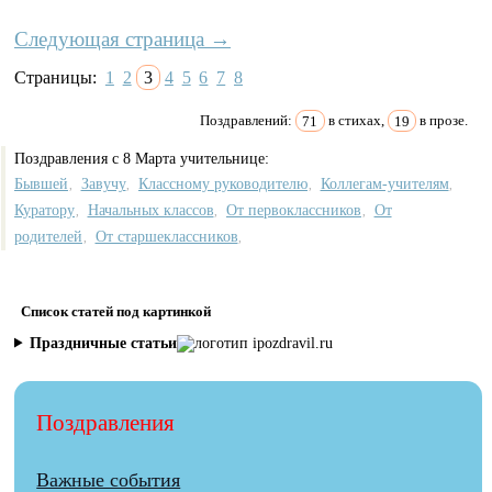
Следующая страница →
Страницы:
1
2
3
4
5
6
7
8
Поздравлений:
71
в стихах,
19
в прозе.
Поздравления с 8 Марта учительнице:
Бывшей
Завучу
Классному руководителю
Коллегам-учителям
,
,
,
,
Куратору
Начальных классов
От первоклассников
От
,
,
,
родителей
От старшеклассников
,
,
Список статей под картинкой
Праздничные статьи
Поздравления
Важные события