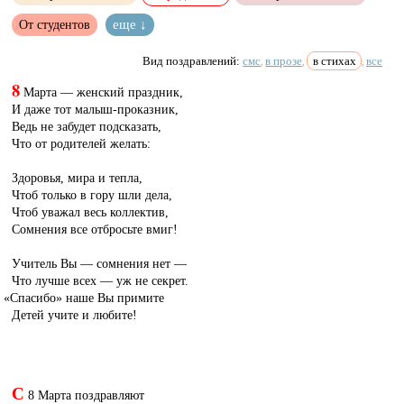
От студентов
еще ↓
Вид поздравлений:
смс
в прозе
в стихах
все
,
,
,
8
Марта — женский праздник,
И даже тот малыш-проказник,
Ведь не забудет подсказать,
Что от родителей желать:
Здоровья, мира и тепла,
Чтоб только в гору шли дела,
Чтоб уважал весь коллектив,
Сомнения все отбросьте вмиг!
Учитель Вы — сомнения нет —
Что лучше всех — уж не секрет.
«
Спасибо» наше Вы примите
Детей учите и любите!
С
8 Марта поздравляют