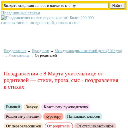
Праздничные статьи
Поздравления
→
Праздники
→
Международный женский день (8 Марта)
→
Учительнице
→
От родителей
Поздравления с 8 Марта учительнице от
родителей — стихи, проза, смс - поздравления
в стихах
Бывшей
Завучу
Классному руководителю
Коллегам-учителям
Куратору
Начальных классов
От первоклассников
От родителей
От старшеклассников