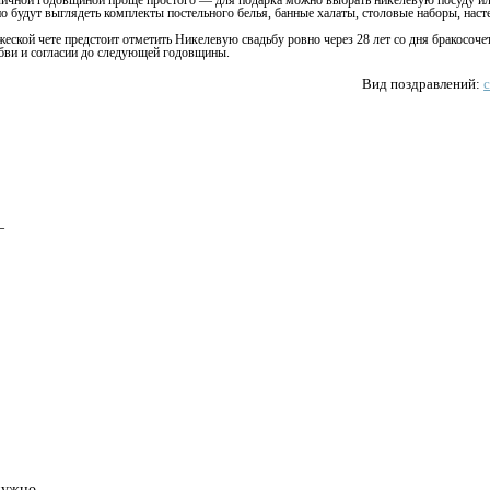
оличной годовщиной проще простого — для подарка можно выбрать никелевую посуду и
о будут выглядеть комплекты постельного белья, банные халаты, столовые наборы, наст
жеской чете предстоит отметить Никелевую свадьбу ровно через 28 лет со дня бракосоче
бви и согласии до следующей годовщины.
Вид поздравлений:
—
 нужно —