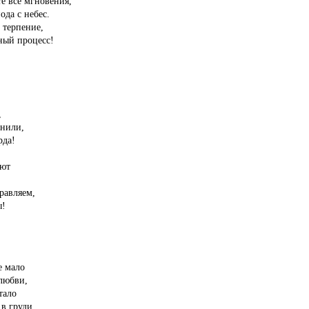
е все мгновения,
ода с небес.
 терпение,
ный процесс!
,
анили,
рда!
ают
равляем,
ы!
е мало
любви,
тало
 в груди.