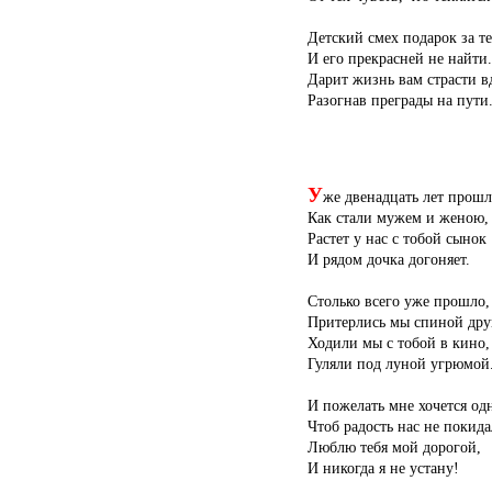
Детский смех подарок за т
И его прекрасней не найти.
Дарит жизнь вам страсти в
Разогнав преграды на пути
У
же двенадцать лет прош
Как стали мужем и женою,
Растет у нас с тобой сынок
И рядом дочка догоняет.
Столько всего уже прошло,
Притерлись мы спиной друг
Ходили мы с тобой в кино,
Гуляли под луной угрюмой
И пожелать мне хочется о
Чтоб радость нас не покида
Люблю тебя мой дорогой,
И никогда я не устану!