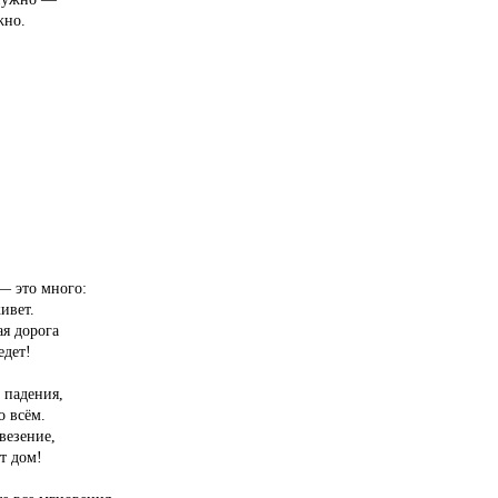
жно.
,
 — это много:
ивет.
ая дорога
едет!
и падения,
о всём.
 везение,
т дом!