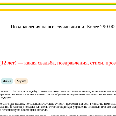
Поздравления на все случаи жизни! Более 290 000
(12 лет) — какая свадьба, поздравления, стихи, проз
Жене
Мужу
отмечают Никелевую свадьбу. Считается, что своим названием эта годовщина напоминает
держания чистоты и сияния в семье. Таким образом молодоженам намекают на то, что гл
 о друге.
о отмечать пышно, по традиции этот день супруги проводят вдвоем, гуляют по памятн
етания. В качестве подарка для жены отлично подойдет украшение из никеля или его с
и пепельницу из блестящего металла.