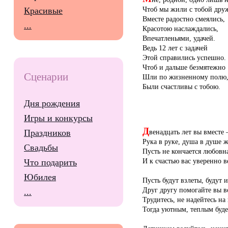
Чтоб мы жили с тобой дру
Красивые
Вместе радостно смеялись,
...
Красотою наслаждались,
Впечатленьями, удачей.
Ведь 12 лет с задачей
Этой справились успешно.
Чтоб и дальше безмятежно
Сценарии
Шли по жизненному полю
Были счастливы с тобою.
Дня рождения
Игры и конкурсы
Д
венадцать лет вы вместе
Праздников
Рука в руке, душа в душе ж
Свадьбы
Пусть не кончается любовн
И к счастью вас уверенно в
Что подарить
Юбилея
Пусть будут взлеты, будут 
Друг другу помогайте вы в
...
Трудитесь, не надейтесь на
Тогда уютным, теплым буде