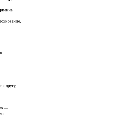
ерпение
дохновение,
.
ло
 к другу,
.
дно —
ла.