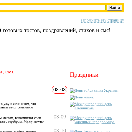
запомнить эту страницу
 готовых тостов, поздравлений, стихов и смс!
а, смс
Праздники
08-08
День войск связи Украины
День кошек
Международный день
 мужу и жене о том, что
авный залог семейного
альпинизма
08-09
Международный день
ым местам, вспоминают свои
плава с серебром. Мужу можно
коренных народов мира
08-10
День физкультурника