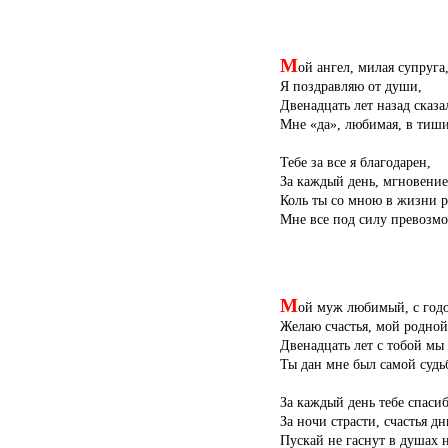
М
ой ангел, милая супруга
Я поздравляю от души,
Двенадцать лет назад сказа
Мне «да», любимая, в тиши
Тебе за все я благодарен,
За каждый день, мгновение
Коль ты со мною в жизни р
Мне все под силу превозмо
М
ой муж любимый, с год
Желаю счастья, мой родной
Двенадцать лет с тобой мы 
Ты дан мне был самой судь
За каждый день тебе спасиб
За ночи страсти, счастья дн
Пускай не гаснут в душах