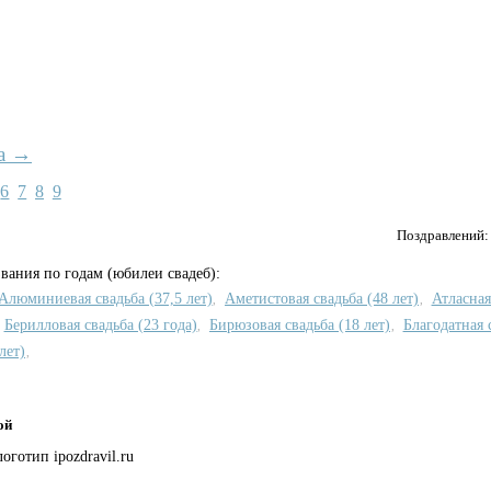
а →
6
7
8
9
Поздравлений
вания по годам (юбилеи свадеб):
Алюминиевая свадьба (37,5 лет)
Аметистовая свадьба (48 лет)
Атласная
,
,
Берилловая свадьба (23 года)
Бирюзовая свадьба (18 лет)
Благодатная с
,
,
лет)
,
ой