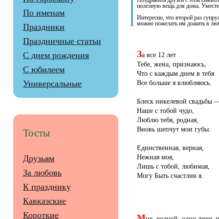
Поздравить друзей с этой симв
полезную вещь для дома. Уместн
По именам
Интересно, что второй раз супру
можно пожелать им дожить в лю
Праздники
Праздничные статьи
З
С днем рождения
а все 12 лет
Тебе, жена, признаюсь,
С юбилеем
Что с каждым днем в тебя
Все больше я влюбляюсь.
Универсальные
Блеск никелевой свадьбы 
Наше с тобой чудо,
Люблю тебя, родная,
Вновь шепчут мои губы.
Тосты
Единственная, верная,
Нежная моя,
Друзьям
Лишь с тобой, любимая,
За любовь
Могу Быть счастлив я.
К празднику
Кавказские
Короткие
М
не, родной, одно лишь