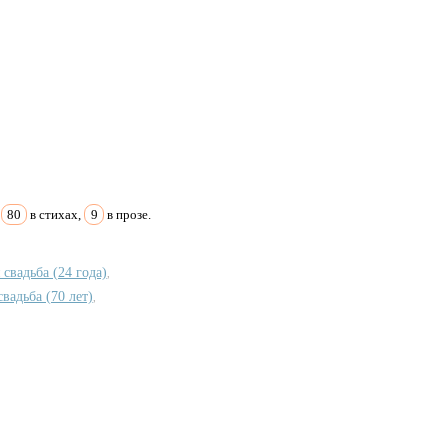
:
80
в стихах,
9
в прозе.
 свадьба (24 года)
,
вадьба (70 лет)
,