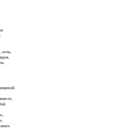
,
ла
.
, ночь,
ядом,
чь.
овщиной.
.
вместе,
бой.
о,
и,
 наших