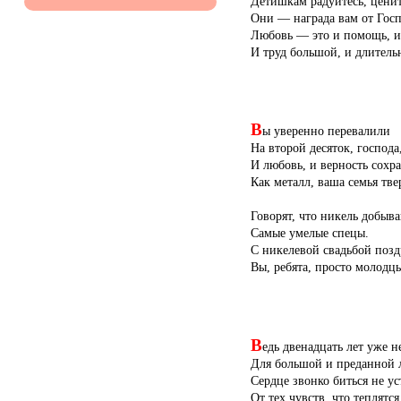
Детишкам радуйтесь, ценит
Они — награда вам от Госп
Любовь — это и помощь, и
И труд большой, и длитель
В
ы уверенно перевалили
На второй десяток, господа
И любовь, и верность сохр
Как металл, ваша семья тве
Говорят, что никель добыв
Самые умелые спецы.
С никелевой свадьбой позд
Вы, ребята, просто молодц
В
едь двенадцать лет уже н
Для большой и преданной 
Сердце звонко биться не ус
От тех чувств, что теплятся