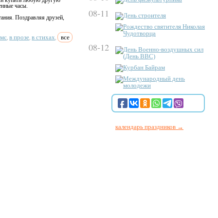
ли купить любую другую
енные часы.
08-11
День строителя
тания. Поздравляя друзей,
Рождество святителя Николая
Чудотворца
смс
в прозе
в стихах
все
,
,
,
08-12
День Военно-воздушных сил
(День ВВС)
Курбан Байрам
Международный день
молодежи
календарь праздников →