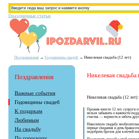
Праздничные статьи
Поздравления
→
Годовщины свадеб
→
Никелевая свадьба (12 лет)
Никелевая свадьба 
Поздравления
Важные события
Никелевая свадьба (12 лет):
Годовщины свадеб
Прожив вместе 12 лет, супруги 
К подаркам
нельзя забывать о важности под
счастья — верность и забота друг
Любимым
Никелевую свадьбу необязательн
На свадьбу
первые свидания и день бракосоч
подобрать брелок для ключей ил
По гороскопу