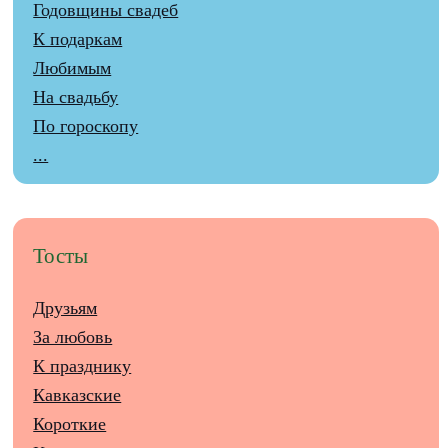
Годовщины свадеб
К подаркам
Любимым
На свадьбу
По гороскопу
...
Тосты
Друзьям
За любовь
К празднику
Кавказские
Короткие