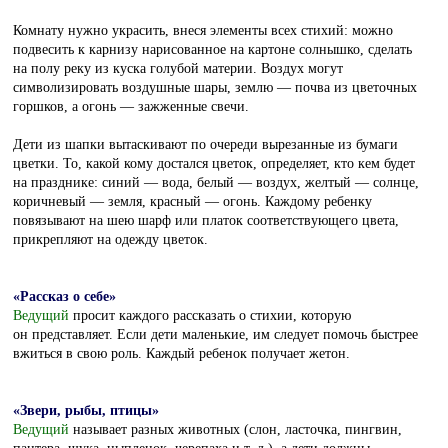
Комнату нужно украсить, внеся элементы всех стихий: можно
подвесить к карнизу нарисованное на картоне солнышко, сделать
на полу реку из куска голубой материи. Воздух могут
символизировать воздушные шары, землю — почва из цветочных
горшков, а огонь — зажженные свечи.
Дети из шапки вытаскивают по очереди вырезанные из бумаги
цветки. То, какой кому достался цветок, определяет, кто кем будет
на празднике: синий — вода, белый — воздух, желтый — солнце,
коричневый — земля, красный — огонь. Каждому ребенку
повязывают на шею шарф или платок соответствующего цвета,
прикрепляют на одежду цветок.
«Рассказ о себе»
Ведущий
просит каждого рассказать о стихии, которую
он представляет. Если дети маленькие, им следует помочь быстрее
вжиться в свою роль. Каждый ребенок получает жетон.
«Звери, рыбы, птицы»
Ведущий
называет разных животных (слон, ласточка, пингвин,
пантера, щука, цыпленок, черепаха и т. д.), а дети должны