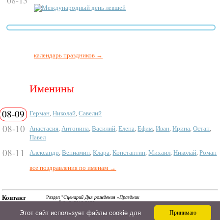
Международный день левшей
календарь праздников →
Именины
08-09
Герман
,
Николай
,
Савелий
08-10
Анастасия
,
Антонина
,
Василий
,
Елена
,
Ефим
,
Иван
,
Ирина
,
Остап
,
Павел
08-11
Александр
,
Вениамин
,
Клара
,
Константин
,
Михаил
,
Николай
,
Роман
все поздравления по именам →
Контакт
Раздел "
Сценарий Дня рождения «Праздник
стихий»
". © 2018-2025.
a@ipozdravil.ru
Смс, поздравления в стихах и прозе, сценарии и тосты
Этот сайт использует файлы cookie для
Принимаю
на АйПоздравил. Авторские материалы! При
использовании материалов активная ссылка на сайт