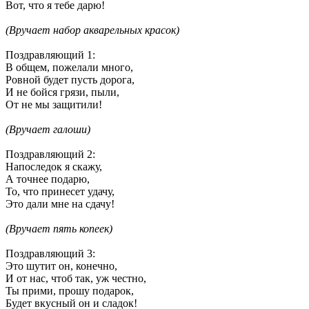
Вот, что я тебе дарю!
(
Вручает набор акварельных красок)
Поздравляющий 1
:
В общем, пожелали много,
Ровной будет пусть дорога,
И не бойся грязи, пыли,
От не мы защитили!
(
Вручает галоши)
Поздравляющий 2
:
Напоследок я скажу,
А точнее подарю,
То, что принесет удачу,
Это дали мне на сдачу!
(
Вручает пять копеек)
Поздравляющий 3
:
Это шутит он, конечно,
И от нас, чтоб так, уж честно,
Ты прими, прошу подарок,
Будет вкусный он и сладок!