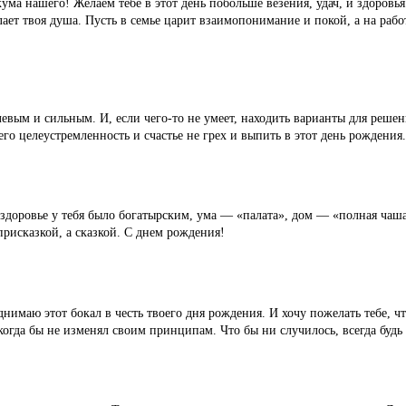
ума нашего! Желаем тебе в этот день побольше везения, удач, и здоровь
лает твоя душа. Пусть в семье царит взаимопонимание и покой, а на рабо
вым и сильным. И, если чего-то не умеет, находить варианты для решени
го целеустремленность и счастье не грех и выпить в этот день рождения.
 здоровье у тебя было богатырским, ума — «палата», дом — «полная чаша
присказкой, а сказкой. С днем рождения!
днимаю этот бокал в честь твоего дня рождения. И хочу пожелать тебе, чт
огда бы не изменял своим принципам. Что бы ни случилось, всегда будь