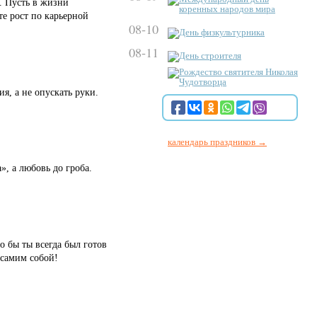
я. Пусть в жизни
коренных народов мира
те рост по карьерной
08-10
День физкультурника
08-11
День строителя
Рождество святителя Николая
Чудотворца
я, а не опускать руки.
календарь праздников →
», а любовь до гроба.
о бы ты всегда был готов
 самим собой!