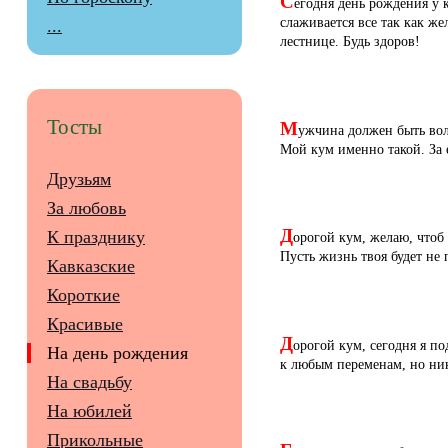
С
егодня день рождения у к
слаживается все так как же
...
лестнице. Будь здоров!
М
Тосты
ужчина должен быть воле
Мой кум именно такой. За е
Друзьям
За любовь
Д
К празднику
орогой кум, желаю, чтоб
Пусть жизнь твоя будет не 
Кавказские
Короткие
Красивые
Д
орогой кум, сегодня я по
На день рождения
к любым переменам, но ник
На свадьбу
На юбилей
Прикольные