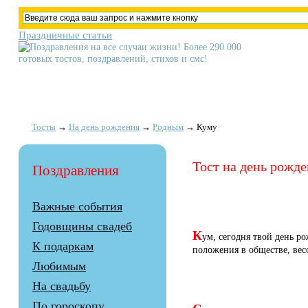
Праздничные статьи
Тосты
→
На день рождения
→
Родным
→
Куму
Тост на день рожде
Поздравления
Важные события
Годовщины свадеб
К
ум, сегодня твой день р
К подаркам
положения в обществе, весо
Любимым
На свадьбу
По гороскопу