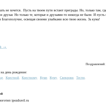
лать не хочется.. Пусть на твоем пути встают преграды. Но, только там, гд
и друзья. Но только те, которые и друзьями-то никогда не были. И пусть 
е и Благополучие, освещая своими улыбками всю твою жизнь. За кума!
а →
Поздравлений
 на день рождение:
це
Крестной
Крестному
Куме
Куму
Свекрови
Тестю
,
,
,
,
,
,
,
ой