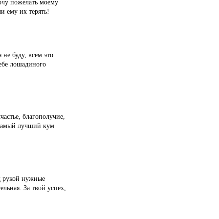
хочу пожелать моему
и ему их терять!
 не буду, всем это
тебе лошадиного
частье, благополучие,
 самый лучший кум
од рукой нужные
ельная. За твой успех,