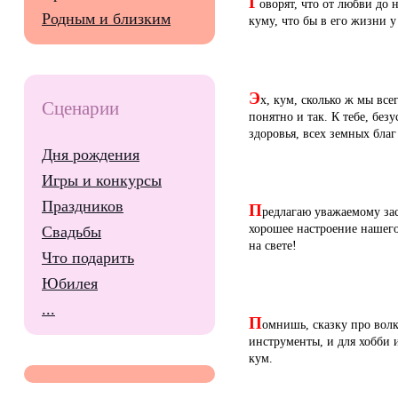
Г
оворят, что от любви до 
Родным и близким
куму, что бы в его жизни у
Э
х, кум, сколько ж мы все
Сценарии
понятно и так. К тебе, бе
здоровья, всех земных благ
Дня рождения
Игры и конкурсы
Праздников
П
редлагаю уважаемому зас
хорошее настроение нашего
Свадьбы
на свете!
Что подарить
Юбилея
...
П
омнишь, сказку про волк
инструменты, и для хобби и
кум.