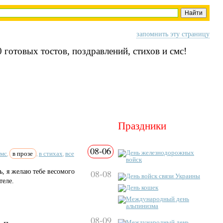
запомнить эту страницу
 готовых тостов, поздравлений, стихов и смс!
Праздники
08-06
День железнодорожных
смс
в прозе
в стихах
все
,
,
,
войск
ь, я желаю тебе весомого
08-08
День войск связи Украины
теле.
День кошек
Международный день
альпинизма
08-09
Международный день