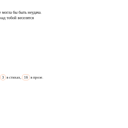
е могла бы быть неудача.
над тобой веселятся
:
3
в стихах,
16
в прозе.