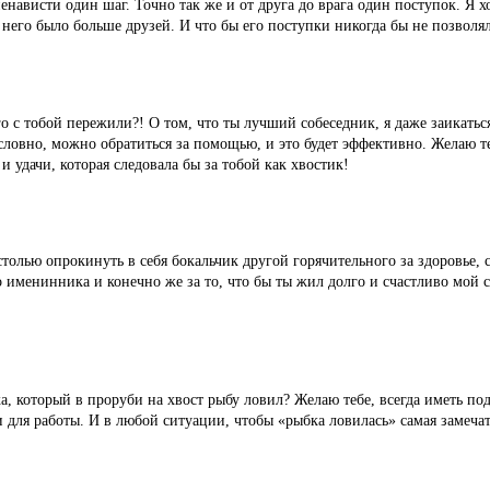
ненависти один шаг. Точно так же и от друга до врага один поступок. Я 
 него было больше друзей. И что бы его поступки никогда бы не позволял
го с тобой пережили?! О том, что ты лучший собеседник, я даже заикаться
зусловно, можно обратиться за помощью, и это будет эффективно. Желаю 
 и удачи, которая следовала бы за тобой как хвостик!
толью опрокинуть в себя бокальчик другой горячительного за здоровье, с
 именинника и конечно же за то, что бы ты жил долго и счастливо мой
а, который в проруби на хвост рыбу ловил? Желаю тебе, всегда иметь п
 для работы. И в любой ситуации, чтобы «рыбка ловилась» самая замечат