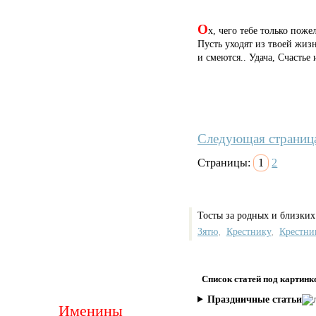
О
х, чего тебе только поже
Пусть уходят из твоей жизн
и смеются.. Удача, Счасть
Следующая страниц
Страницы:
1
2
Тосты за родных и близких
Зятю
Крестнику
Крестни
,
,
Список статей под картинк
Праздничные статьи
Именины