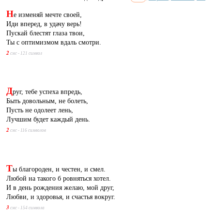
Н
е изменяй мечте своей,
Иди вперед, в удачу верь!
Пускай блестят глаза твои,
Ты с оптимизмом вдаль смотри.
2
смс - 121 символ
Д
руг, тебе успеха впредь,
Быть довольным, не болеть,
Пусть не одолеет лень,
Лучшим будет каждый день.
2
смс - 116 символов
Т
ы благороден, и честен, и смел.
Любой на такого б ровняться хотел.
И в день рождения желаю, мой друг,
Любви, и здоровья, и счастья вокруг.
3
смс - 154 символа