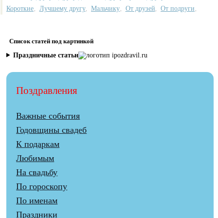
Короткие
Лучшему другу
Мальчику
От друзей
От подруги
,
,
,
,
,
Список статей под картинкой
Праздничные статьи
Поздравления
Важные события
Годовщины свадеб
К подаркам
Любимым
На свадьбу
По гороскопу
По именам
Праздники