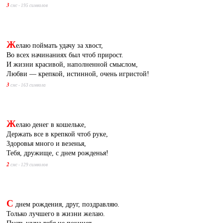
3
смс - 195 символов
Ж
елаю поймать удачу за хвост,
Во всех начинаниях был чтоб прирост.
И жизни красивой, наполненной смыслом,
Любви — крепкой, истинной, очень игристой!
3
смс - 163 символа
Ж
елаю денег в кошельке,
Держать все в крепкой чтоб руке,
Здоровья много и везенья,
Тебя, дружище, с днем рожденья!
2
смс - 129 символов
С
днем рождения, друг, поздравляю.
Только лучшего в жизни желаю.
Пусть удача тебя не покинет,