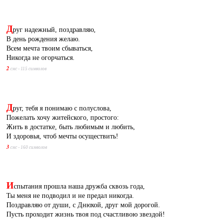
Д
руг надежный, поздравляю,
В день рождения желаю.
Всем мечта твоим сбываться,
Никогда не огорчаться.
2
смс - 115 символов
Д
руг, тебя я понимаю с полуслова,
Пожелать хочу житейского, простого:
Жить в достатке, быть любимым и любить,
И здоровья, чтоб мечты осуществить!
3
смс - 160 символов
И
спытания прошла наша дружба сквозь года,
Ты меня не подводил и не предал никогда.
Поздравляю от души, с Днюхой, друг мой дорогой.
Пусть проходит жизнь твоя под счастливою звездой!