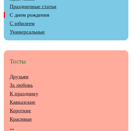
Праздничные статьи
С днем рождения
С юбилеем
Универсальные
Тосты
Друзьям
За любовь
К празднику
Кавказские
Короткие
Красивые
...