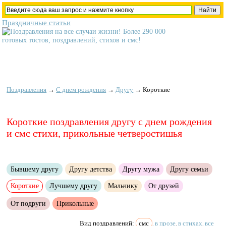
Праздничные статьи
Поздравления
→
С днем рождения
→
Другу
→
Короткие
Короткие поздравления другу с днем рождения
и смс стихи, прикольные четверостишья
Бывшему другу
Другу детства
Другу мужа
Другу семьи
Короткие
Лучшему другу
Мальчику
От друзей
От подруги
Прикольные
Вид поздравлений:
смс
в прозе
в стихах
все
,
,
,