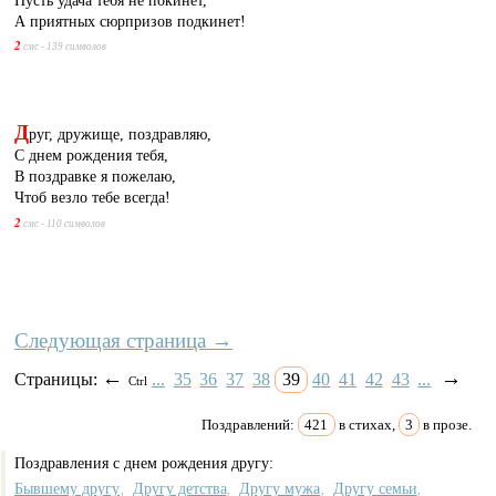
А приятных сюрпризов подкинет!
2
смс - 139 символов
Д
руг, дружище, поздравляю,
С днем рождения тебя,
В поздравке я пожелаю,
Чтоб везло тебе всегда!
2
смс - 110 символов
Следующая страница →
←
→
Страницы:
...
35
36
37
38
39
40
41
42
43
...
Ctrl
Поздравлений:
421
в стихах,
3
в прозе.
Поздравления с днем рождения другу:
Бывшему другу
Другу детства
Другу мужа
Другу семьи
,
,
,
,