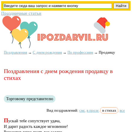
Праздничные статьи
Поздравления
→
С днем рождения
→
По профессиям
→
Продавцу
Поздравления с днем рождения продавцу в
стихах
Торговому представителю
Вид поздравлений:
смс
в прозе
в стихах
все
,
,
,
П
ускай тебе сопутствует удача,
И дарит радость каждое мгновение!
Решаются легко пусть все задачи,