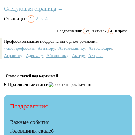
Следующая страница →
Страницы:
1
2
3
4
Поздравлений:
35
в стихах,
4
в прозе.
Профессиональные поздравления с днем рождения:
~еще профессии
Авиатору
Автомеханику
Автослесарю
,
,
,
,
Агроному
Адвокату
Айтишнику
Актеру
Актрисе
,
,
,
,
,
Список статей под картинкой
Праздничные статьи
Поздравления
Важные события
Годовщины свадеб