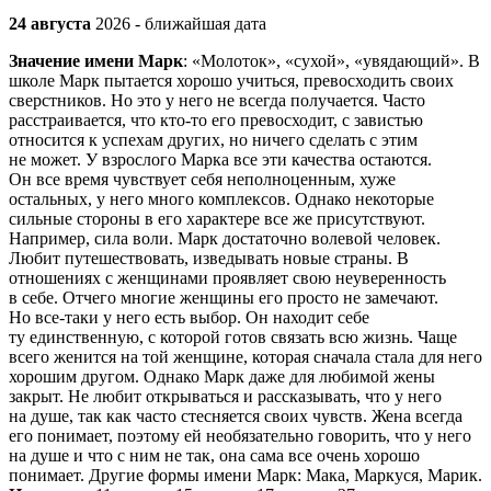
24 августа
2026 - ближайшая дата
Значение имени Марк
: «Молоток», «сухой», «увядающий». В
школе Марк пытается хорошо учиться, превосходить своих
сверстников. Но это у него не всегда получается. Часто
расстраивается, что кто-то его превосходит, с завистью
относится к успехам других, но ничего сделать с этим
не может. У взрослого Марка все эти качества остаются.
Он все время чувствует себя неполноценным, хуже
остальных, у него много комплексов. Однако некоторые
сильные стороны в его характере все же присутствуют.
Например, сила воли. Марк достаточно волевой человек.
Любит путешествовать, изведывать новые страны. В
отношениях с женщинами проявляет свою неуверенность
в себе. Отчего многие женщины его просто не замечают.
Но все-таки у него есть выбор. Он находит себе
ту единственную, с которой готов связать всю жизнь. Чаще
всего женится на той женщине, которая сначала стала для него
хорошим другом. Однако Марк даже для любимой жены
закрыт. Не любит открываться и рассказывать, что у него
на душе, так как часто стесняется своих чувств. Жена всегда
его понимает, поэтому ей необязательно говорить, что у него
на душе и что с ним не так, она сама все очень хорошо
понимает. Другие формы имени Марк: Мака, Маркуся, Марик.