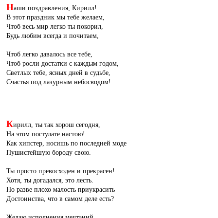
Н
аши поздравления, Кирилл!
В этот праздник мы тебе желаем,
Чтоб весь мир легко ты покорил,
Будь любим всегда и почитаем,
Чтоб легко давалось все тебе,
Чтоб росли достатки с каждым годом,
Светлых тебе, ясных дней в судьбе,
Счастья под лазурным небосводом!
К
ирилл, ты так хорош сегодня,
На этом постулате настою!
Как хипстер, носишь по последней моде
Пушистейшую бороду свою.
Ты просто превосходен и прекрасен!
Хотя, ты догадался, это лесть.
Но разве плохо малость приукрасить
Достоинства, что в самом деле есть?
Желаю исполнения мечтаний.