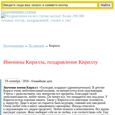
Праздничные статьи
Поздравления
→
По именам
→
Кирилл
Именины Кирилла, поздравление Кириллу
19 сентября
2026 - ближайшая дата
Значение имени Кирилл
: «Господин, владыка» (древнегреческое). В детстве
Кирилл очень любознательный мальчик, он интересуется всем окружающим.
Учится с удовольствием, ему интересны все предметы. Благодаря своей
любознательности, любит читать. Он читает все, что попадается ему под руки. У
Кирилла всегда хорошая память. Также у Кирилла есть некоторая склонность
к лидерству. Даже в играх он старается быть ведущим, главным или заводилой.
Очень любит себя и имеет завышенную самооценку. Иногда относится
к окружающим его людям предвзято. Любит похвалу и комплименты. Все время
выглядит хорошо. Жену выбирает себе не по любви, а по соответствию себе. Ему