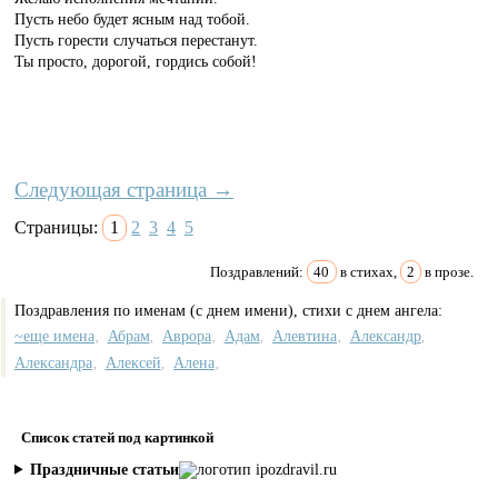
Пусть небо будет ясным над тобой.
Пусть горести случаться перестанут.
Ты просто, дорогой, гордись собой!
Следующая страница →
Страницы:
1
2
3
4
5
Поздравлений:
40
в стихах,
2
в прозе.
Поздравления по именам (с днем имени), стихи с днем ангела:
~еще имена
Абрам
Аврора
Адам
Алевтина
Александр
,
,
,
,
,
,
Александра
Алексей
Алена
,
,
,
Список статей под картинкой
Праздничные статьи