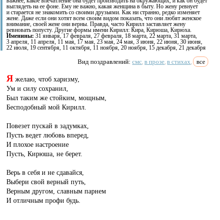
важнее, какое впечатление она будет производить на окружающих, и как он будет
выглядеть на ее фоне. Ему не важно, какая женщина в быту. Но жену ревнует
и старается не знакомить со своими друзьями. Как ни странно, редко изменяет
жене. Даже если они хотят всем своим видом показать, что они любят женское
внимание, своей жене они верны. Правда, часто Кирилл заставляет жену
ревновать попусту. Другие формы имени Кирилл: Кира, Кирюша, Кирюха.
Именины:
31 января, 17 февраля, 27 февраля, 18 марта, 22 марта, 31 марта,
3 апреля, 11 апреля, 11 мая, 17 мая, 23 мая, 24 мая, 3 июня, 22 июня, 30 июня,
22 июля, 19 сентября, 11 октября, 11 ноября, 20 ноября, 15 декабря, 21 декабря
Вид поздравлений:
смс
в прозе
в стихах
все
,
,
,
Я
желаю, чтоб харизму,
Ум и силу сохранил,
Был таким же стойким, мощным,
Бесподобный мой Кирилл.
Повезет пускай в задумках,
Пусть ведет любовь вперед,
И плохое настроение
Пусть, Кирюша, не берет.
Верь в себя и не сдавайся,
Выбери свой верный путь,
Верным другом, славным парнем
И отличным профи будь.