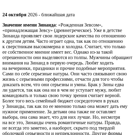
24 октября
2026 - ближайшая дата
Значение имени Зинаида
: «Рожденная Зевсом»,
«принадлежащая Зевсу» (древнегреческое). Уже в детстве
Зинаида проявляет свои лидерские качества по отношению
к другим детям. Часто играет одна, так как по отношению
к сверстникам высокомерна и холодна. Считает, что только
ее собственное мнение имеет вес. Однако из-за такой
отрешенности они выделяются из толпы. Мужчины обращают
внимания на Зинаид в первую очередь. Любят ходить
на вечеринки, праздники и прочие подобные мероприятия.
Сами по себе серьезные натуры. Они часто связывают свою
жизнь с серьезными профессиями, отчасти для того чтобы
доказать всем, что они серьезны и умны. Брак у Зины едва
ли удается, так как она ни в чем не уступает мужу, любит
командовать и только свою точку зрения считает верной.
Более того весь семейный бюджет сосредоточен в руках
у Зинаиды, так как по ее мнению только она может дать ему
нужное применение. За детьми она также не оставляет
выбора, она сама знает, что для них лучше. Но, несмотря
на все это, Зинаиды очень романтичные натуры. Правда,
не всегда это заметно, а наоборот, скрыто под твердой
оболочкой серьезности и непреклонности. Другие формы