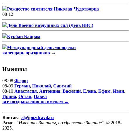
Рождество святителя Николая Чудотворца
08-12
День Военно-воздушных сил (День ВВС)
Курбан Байрам
Международный день молодежи
календарь праздников →
Именины
08-08
Федор
08-09
Герман
,
Николай
,
Савелий
08-10
Анастасия
,
Антонина
,
Василий
,
Елена
,
Ефим
,
Иван
,
Ирина
,
Остап
,
Павел
все поздравления по именам →
Контакт
a@ipozdravil.ru
Раздел "
Именины Зинаиды, поздравление Зинаиде
". © 2018-
2025.