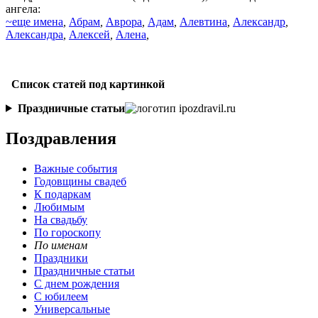
ангела:
~еще имена
,
Абрам
,
Аврора
,
Адам
,
Алевтина
,
Александр
,
Александра
,
Алексей
,
Алена
,
Список статей под картинкой
Праздничные статьи
Поздравления
Важные события
Годовщины свадеб
К подаркам
Любимым
На свадьбу
По гороскопу
По именам
Праздники
Праздничные статьи
С днем рождения
С юбилеем
Универсальные