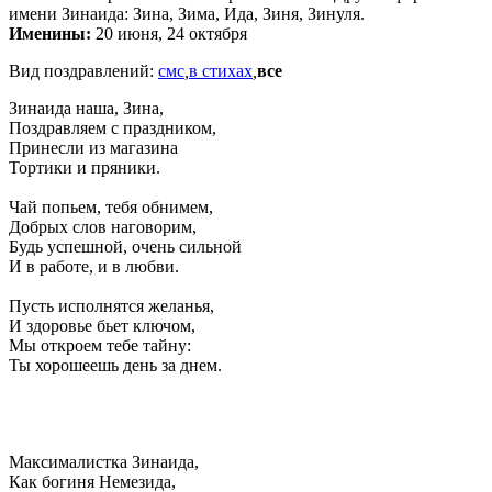
имени Зинаида: Зина, Зима, Ида, Зиня, Зинуля.
Именины:
20 июня, 24 октября
Вид поздравлений:
смс
,
в стихах
,
все
Зинаида наша, Зина,
Поздравляем с праздником,
Принесли из магазина
Тортики и пряники.
Чай попьем, тебя обнимем,
Добрых слов наговорим,
Будь успешной, очень сильной
И в работе, и в любви.
Пусть исполнятся желанья,
И здоровье бьет ключом,
Мы откроем тебе тайну:
Ты хорошеешь день за днем.
Максималистка Зинаида,
Как богиня Немезида,