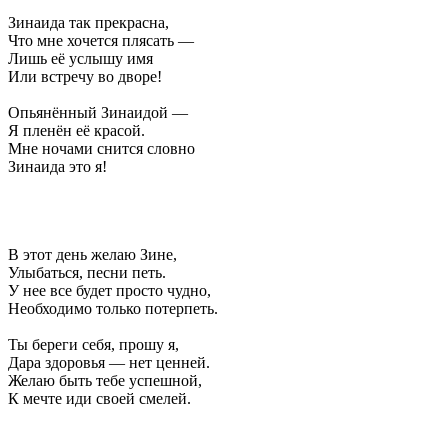
Зинаида так прекрасна,
Что мне хочется плясать —
Лишь её услышу имя
Или встречу во дворе!
Опьянённый Зинаидой —
Я пленён её красой.
Мне ночами снится словно
Зинаида это я!
В этот день желаю Зине,
Улыбаться, песни петь.
У нее все будет просто чудно,
Необходимо только потерпеть.
Ты береги себя, прошу я,
Дара здоровья — нет ценней.
Желаю быть тебе успешной,
К мечте иди своей смелей.