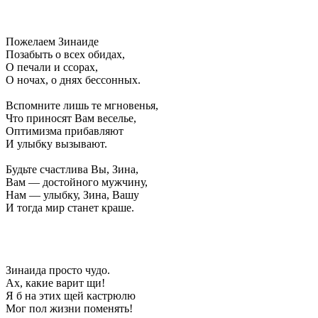
Пожелаем Зинаиде
Позабыть о всех обидах,
О печали и ссорах,
О ночах, о днях бессонных.
Вспомните лишь те мгновенья,
Что приносят Вам веселье,
Оптимизма прибавляют
И улыбку вызывают.
Будьте счастлива Вы, Зина,
Вам — достойного мужчину,
Нам — улыбку, Зина, Вашу
И тогда мир станет краше.
Зинаида просто чудо.
Ах, какие варит щи!
Я б на этих щей кастрюлю
Мог пол жизни поменять!