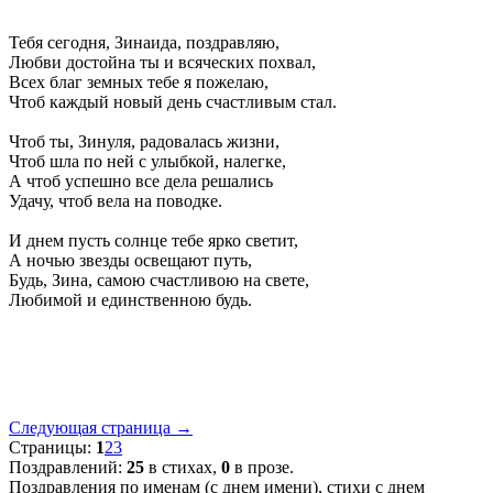
Тебя сегодня, Зинаида, поздравляю,
Любви достойна ты и всяческих похвал,
Всех благ земных тебе я пожелаю,
Чтоб каждый новый день счастливым стал.
Чтоб ты, Зинуля, радовалась жизни,
Чтоб шла по ней с улыбкой, налегке,
А чтоб успешно все дела решались
Удачу, чтоб вела на поводке.
И днем пусть солнце тебе ярко светит,
А ночью звезды освещают путь,
Будь, Зина, самою счастливою на свете,
Любимой и единственною будь.
Следующая страница →
Страницы:
1
2
3
Поздравлений:
25
в стихах,
0
в прозе.
Поздравления по именам (с днем имени), стихи с днем