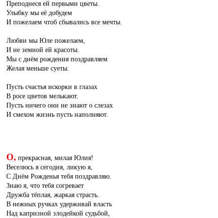
Преподнеся ей первыми цветы.
Улыбку мы её добудем
И пожелаем чтоб сбывались все мечты.
Любви мы Юле пожелаем,
И не земной ей красоты.
Мы с днём рождения поздравляем
Желая меньше суеты.
Пусть счастья искорки в глазах
В росе цветов мелькают.
Пусть ничего они не знают о слезах
И смехом жизнь пусть наполняют.
О,
прекрасная, милая Юлия!
Веселюсь я сегодня, ликую я,
С Днём Рожденья тебя поздравляю.
Знаю я, что тебя согревает
Дружба тёплая, жаркая страсть.
В нежных ручках удерживай власть
Над капризной злодейкой судьбой,