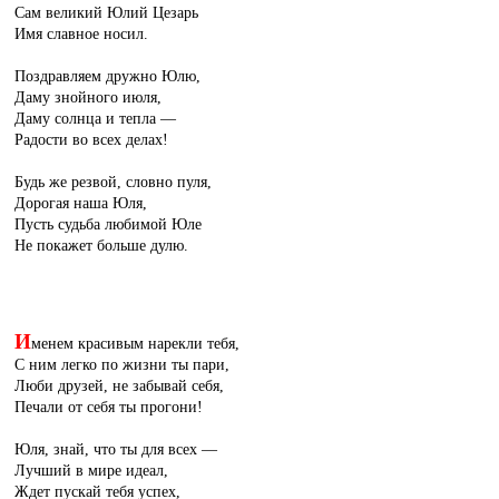
Сам великий Юлий Цезарь
Имя славное носил.
Поздравляем дружно Юлю,
Даму знойного июля,
Даму солнца и тепла —
Радости во всех делах!
Будь же резвой, словно пуля,
Дорогая наша Юля,
Пусть судьба любимой Юле
Не покажет больше дулю.
И
менем красивым нарекли тебя,
С ним легко по жизни ты пари,
Люби друзей, не забывай себя,
Печали от себя ты прогони!
Юля, знай, что ты для всех —
Лучший в мире идеал,
Ждет пускай тебя успех,