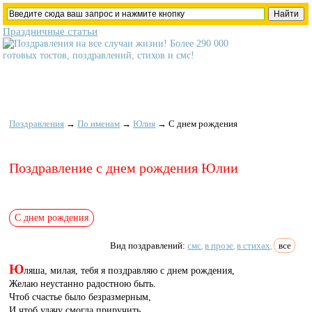
Праздничные статьи
Поздравления
→
По именам
→
Юлия
→
С днем рождения
Поздравление с днем рождения Юлии
С днем рождения
Вид поздравлений:
смс
в прозе
в стихах
все
,
,
,
Ю
ляша, милая, тебя я поздравляю с днем рождения,
Желаю неустанно радостною быть.
Чтоб счастье было безразмерным,
И чтоб удачу смогла приручить.