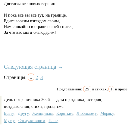
Достигая все новых вершин!
И пока все вы все тут, на границе,
Бдите зорким взглядом своим,
Нам спокойно в стране нашей спится,
За что вас мы и благодарим!
Следующая страница →
Страницы:
1
2
3
Поздравлений:
25
в стихах,
1
в прозе.
День пограничника 2026 — дата праздника, история,
поздравления, стихи, проза, смс:
Брату
Другу
Женщинам
Короткие
Любимому
Моряку
,
,
,
,
,
,
Мужу
Отслужившим
Папе
,
,
,