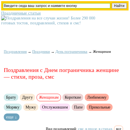
Праздничные статьи
Поздравления
→
Праздники
→
День пограничника
→
Женщинам
Поздравления с Днем пограничника женщине
— стихи, проза, смс
Брату
Другу
Женщинам
Короткие
Любимому
Моряку
Мужу
Отслужившим
Папе
Прикольные
еще ↓
Вид поздравлений:
смс
в прозе
в стихах
все
,
,
,