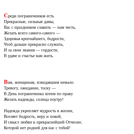
С
реди пограничников есть
Прекрасные, сильные дамы,
Вас с праздником славить — нам честь,
Желать всего самого-самого —
Здоровья крепчайшего, бодрости,
Чтоб дальше прекрасно служить,
И за свои звания — гордости,
В удаче и счастье вам жить.
В
ам, женщинам, изведавшим немало:
Тревогу, ожидание, тоску —
В День пограничника хотим по праву
Желать надежды, солнца поутру!
Надежда укрепляет мудрость в жизни,
Вселяет бодрость, веру и покой,
И смысл любви к прекраснейшей Отчизне,
Которой нет родней для нас с тобой!