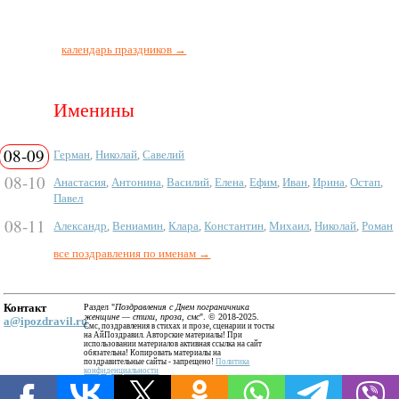
календарь праздников →
Именины
08-09
Герман
,
Николай
,
Савелий
08-10
Анастасия
,
Антонина
,
Василий
,
Елена
,
Ефим
,
Иван
,
Ирина
,
Остап
,
Павел
08-11
Александр
,
Вениамин
,
Клара
,
Константин
,
Михаил
,
Николай
,
Роман
все поздравления по именам →
Контакт
Раздел "
Поздравления с Днем пограничника
женщине — стихи, проза, смс
". © 2018-2025.
a@ipozdravil.ru
Смс, поздравления в стихах и прозе, сценарии и тосты
на АйПоздравил. Авторские материалы! При
использовании материалов активная ссылка на сайт
обязательна! Копировать материалы на
поздравительные сайты - запрещено!
Политика
конфиденциальности