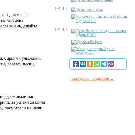
08-11
День строителя
 сегодня мы все
Рождество святителя Николая
 теплый день
Чудотворца
ослая жизнь, давайте
08-12
День Военно-воздушных сил
(День ВВС)
Курбан Байрам
Международный день
молодежи
ик с яркими улыбками,
ты, весёлой песни,
календарь праздников →
 поддерживали нас
рили, за успехи хвалили
нь, посмотрели на наши