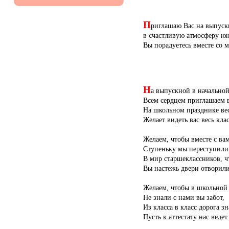
П
риглашаю Вас на выпускн
в счастливую атмосферу юн
Вы порадуетесь вместе со 
Н
а выпускной в начально
Всем сердцем приглашаем в
На школьном празднике ве
Желает видеть вас весь клас
Желаем, чтобы вместе с ва
Ступеньку мы переступили
В мир старшеклассников, ч
Вы настежь двери отворили
Желаем, чтобы в школьной
Не знали с нами вы забот,
Из класса в класс дорога з
Пусть к аттестату нас ведет.