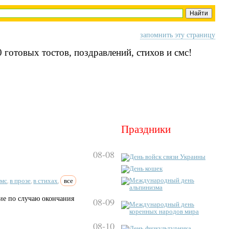
запомнить эту страницу
 готовых тостов, поздравлений, стихов и смс!
Праздники
08-08
День войск связи Украины
День кошек
смс
в прозе
в стихах
все
Международный день
,
,
,
альпинизма
ие по случаю окончания
08-09
Международный день
коренных народов мира
08-10
День физкультурника