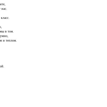
ите,
 нас.
 класс.
о,
мы в том.
зумно,
ем и теплом.
ой.