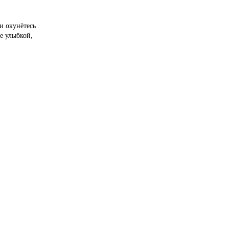
и окунётесь
е улыбкой,