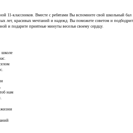
ой 11-классников. Вместе с ребятами Вы вспомните свой школьный бал 
ых лет, красивых мечтаний и надежд. Вы поможете советом и подбодрит
мной и подарите приятные минуты веселья своему сердцу.
й школе
ас.
селом
с.
ми
,
тоб нам
.
 жизни
наний