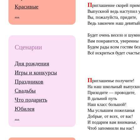
П
риглашение скорей прим
Красивые
Выпускной ведь наступил у
...
Вы, пожалуйста, придите,
Ведь закончен наш девятый
Будет очень весело и шумн
Вам понравится, уверенны 
Сценарии
Будем рады всем гостям бе
Всё искриться будет счасть
Дня рождения
Игры и конкурсы
П
риглашенье получите!
Праздников
На наш школьный выпускн
Свадьбы
Приходите — проводите,
В дальний путь
Что подарить
Наш класс большой!
Юбилея
Мы услышим пожеланья
Добрые, от всех, от вас!
...
И подарим вам вниманье,
Чтоб запомнили вы нас!