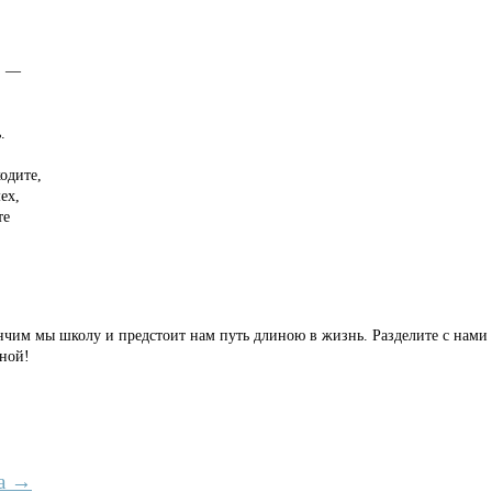
, —
.
одите,
ех,
те
нчим мы школу и предстоит нам путь длиною в жизнь. Разделите с нами 
кной!
а →