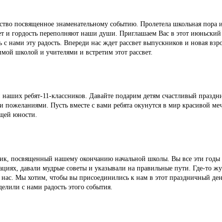
ство посвященное знаменательному событию. Пролетела школьная пора и
ет и гордость переполняют наши души. Приглашаем Вас в этот июньский
 с нами эту радость. Впереди нас ждет рассвет выпускников и новая взр
мой школой и учителями и встретим этот рассвет.
 наших ребят-11-классников. Давайте подарим детям счастливый праздн
 пожеланиями. Пусть вместе с вами ребята окунутся в мир красивой меч
щей юности.
ник, посвященный нашему окончанию начальной школы. Вы все эти годы
ациях, давали мудрые советы и указывали на правильные пути. Где-то жу
 нас. Мы хотим, чтобы вы присоединились к нам в этот праздничный де
делили с нами радость этого события.