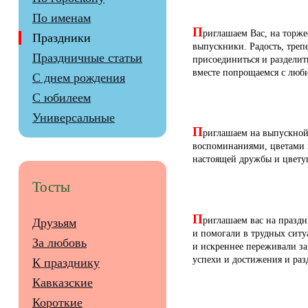
По именам
П
риглашаем Вас, на торже
Праздники
выпускники. Радость, треп
Праздничные статьи
присоединиться и разделить
вместе попрощаемся с люби
С днем рождения
С юбилеем
Универсальные
П
риглашаем на выпускной
воспоминаниями, цветами и
настоящей дружбы и цвету
Тосты
П
риглашаем вас на празд
Друзьям
и помогали в трудных ситу
За любовь
и искреннее переживали за
успехи и достижения и раз
К празднику
Кавказские
Короткие