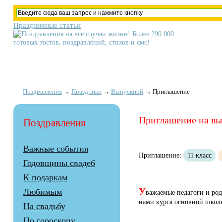
Праздничные статьи
Поздравления
→
Праздники
→
Выпускной
→
Приглашение
Приглашение на вы
Поздравления
Важные события
Приглашение:
11 класс
Годовщины свадеб
К подаркам
У
Любимым
важаемые педагоги и род
нами курса основной школы
На свадьбу
По гороскопу