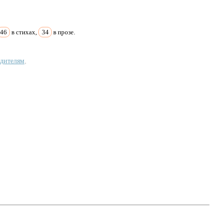
46
в стихах,
34
в прозе.
дителям
,