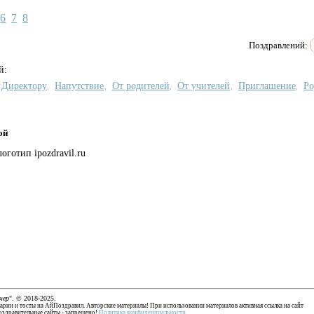
6
7
8
Поздравлений:
й:
Директору
Напутствие
От родителей
От учителей
Приглашение
Ро
,
,
,
,
,
ой
чер
". © 2018-2025.
енарии и тосты на АйПоздравил. Авторские материалы! При использовании материалов активная ссылка на сайт
оздравительные сайты - запрещено!
Политика конфиденциальности