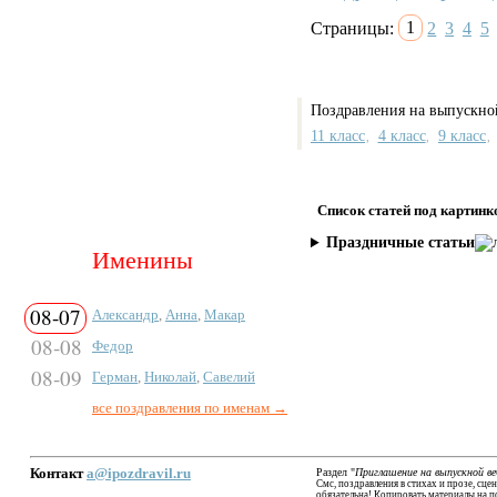
Страницы:
1
2
3
4
5
Поздравления на выпускно
11 класс
4 класс
9 класс
,
,
,
Список статей под картинк
Праздничные статьи
Именины
08-07
Александр
,
Анна
,
Макар
08-08
Федор
08-09
Герман
,
Николай
,
Савелий
все поздравления по именам →
Контакт
a@ipozdravil.ru
Раздел "
Приглашение на выпускной ве
Смс, поздравления в стихах и прозе, сц
обязательна! Копировать материалы на п