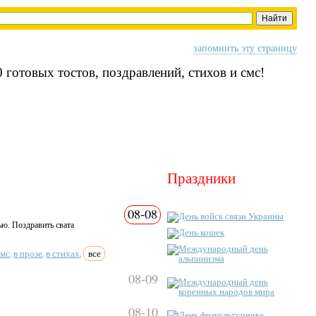
запомнить эту страницу
 готовых тостов, поздравлений, стихов и смс!
Праздники
08-08
День войск связи Украины
ью. Поздравить свата
День кошек
Международный день
смс
в прозе
в стихах
все
,
,
,
альпинизма
08-09
Международный день
коренных народов мира
08-10
День физкультурника