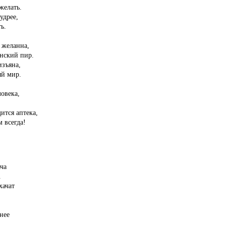
желать.
удрее,
ь.
 желанна,
енский пир.
изъяна,
ый мир.
ловека,
дится аптека,
 всегда!
ача
.
хачат
нее