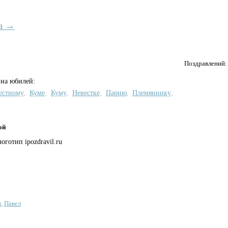
а →
Поздравлений
 на юбилей:
естному
Куме
Куму
Невестке
Парню
Племяннику
,
,
,
,
,
,
ой
п
,
Павел