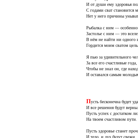
И от души ему здоровья по
С годами сват становится м
Нет у него причины уныват
Рыбалка с ним — особенно
Застолье с ним — это всел
В нём не найти ни одного 
Гордится моим сватом цел
Я пью за удивительного че
За все его счастливые года,
Чтобы не знал он, где нахо
И оставался самым молодым
П
усть бесконечна будет уд
И все решения будут верны
Пусть успех с достатком ли
На твоем счастливом пути.
Пусть здоровье станет проч
И тело, и дух будут свежи.