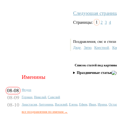
Следующая страниц
Страницы:
1
2
3
4
Поздравления, смс и стихи
Дяде
Зятю
Крестной
Кр
,
,
,
Список статей под картинк
Праздничные статьи
Именины
08-08
Федор
08-09
Герман
,
Николай
,
Савелий
08-10
Анастасия
,
Антонина
,
Василий
,
Елена
,
Ефим
,
Иван
,
Ирина
,
Оста
все поздравления по именам →