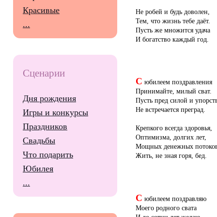
Красивые
Не робей и будь доволен,
Тем, что жизнь тебе даёт.
...
Пусть же множится удача
И богатство каждый год.
Сценарии
С
юбилеем поздравления
Принимайте, милый сват.
Дня рождения
Пусть пред силой и упорст
Не встречается преград.
Игры и конкурсы
Праздников
Крепкого всегда здоровья,
Оптимизма, долгих лет,
Свадьбы
Мощных денежных потоков
Что подарить
Жить, не зная горя, бед.
Юбилея
...
С
юбилеем поздравляю
Моего родного свата
И до сотни лет желаю