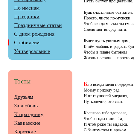
Пусть бытует процветание.
По именам
Будь счастливым без затеи,
Праздники
Просто, чисто по-мужски:
Чтоб всегда мечтал ты смел
Праздничные статьи
Смело мог вперёд идти.
С днем рождения
Будет пусть уютным дом,
С юбилеем
В нём любовь и радость буд
Универсальные
Чтобы в плане бытовом
Жизнь настала — просто ч
Тосты
К
то всегда меня поддержит
Моему приходу рад,
И от глупостей удержит,
Друзьям
Ну, конечно, это сват.
За любовь
Крепкого тебе здоровья,
К празднику
Чтобы годы нипочём,
Кавказские
И чтоб реже ты видался,
С банкоматом и врачом.
Короткие