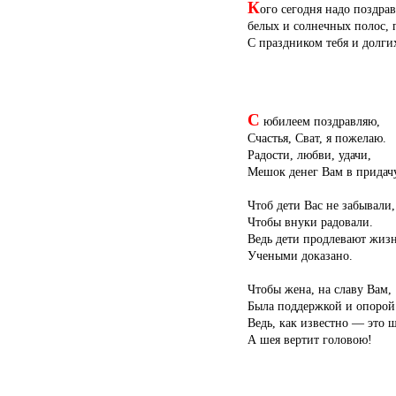
К
ого сегодня надо поздра
белых и солнечных полос, п
С праздником тебя и долгих
С
юбилеем поздравляю,
Счастья, Сват, я пожелаю.
Радости, любви, удачи,
Мешок денег Вам в придач
Чтоб дети Вас не забывали,
Чтобы внуки радовали.
Ведь дети продлевают жиз
Учеными доказано.
Чтобы жена, на славу Вам,
Была поддержкой и опорой
Ведь, как известно — это ш
А шея вертит головою!