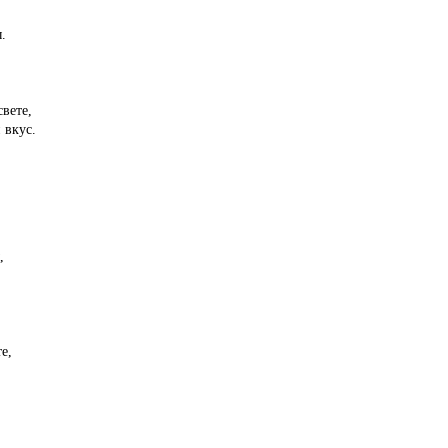
.
вете,
 вкус.
,
е,