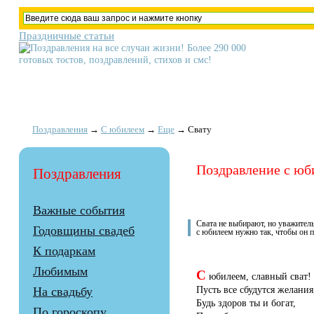
Праздничные статьи
Поздравления
→
С юбилеем
→
Еще
→
Свату
Поздравление с юб
Поздравления
Важные события
Свата не выбирают, но уважител
Годовщины свадеб
с юбилеем нужно так, чтобы он 
К подаркам
Любимым
С
юбилеем, славный сват!
Пусть все сбудутся желания
На свадьбу
Будь здоров ты и богат,
По гороскопу