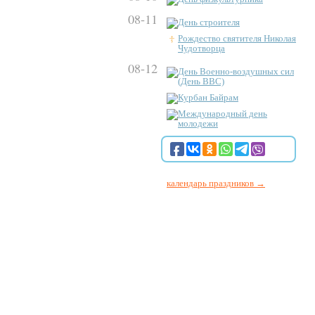
08-11
День строителя
Рождество святителя Николая
Чудотворца
08-12
День Военно-воздушных сил
(День ВВС)
Курбан Байрам
Международный день
молодежи
календарь праздников →