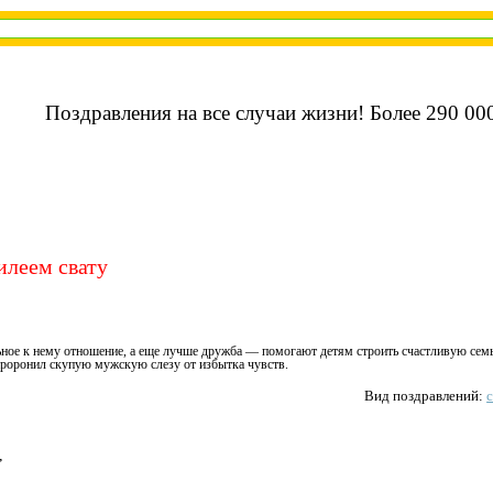
Поздравления на все случаи жизни! Более 290 000
илеем свату
ьное к нему отношение, а еще лучше дружба — помогают детям строить счастливую сем
проронил скупую мужскую слезу от избытка чувств.
Вид поздравлений:
,