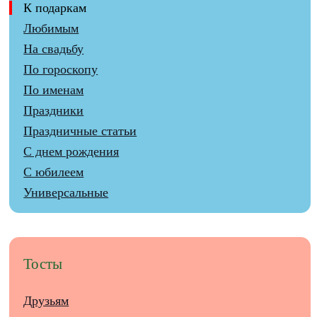
К подаркам
Любимым
На свадьбу
По гороскопу
По именам
Праздники
Праздничные статьи
С днем рождения
С юбилеем
Универсальные
Тосты
Друзьям