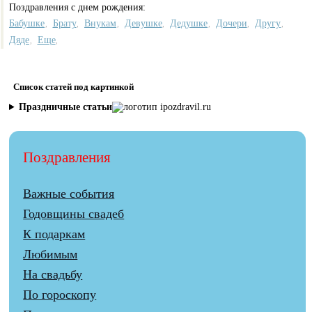
Поздравления с днем рождения:
Бабушке
Брату
Внукам
Девушке
Дедушке
Дочери
Другу
,
,
,
,
,
,
,
Дяде
Еще
,
,
Список статей под картинкой
Праздничные статьи
Поздравления
Важные события
Годовщины свадеб
К подаркам
Любимым
На свадьбу
По гороскопу