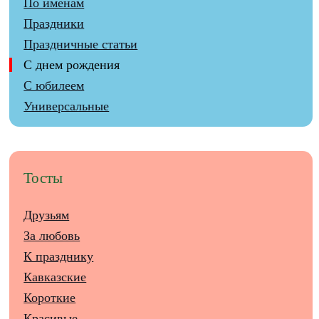
По именам
Праздники
Праздничные статьи
С днем рождения
С юбилеем
Универсальные
Тосты
Друзьям
За любовь
К празднику
Кавказские
Короткие
Красивые