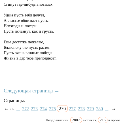
Сгинут где-нибудь впотьмах.
Удача пусть тебя целует,
А счастье обнимает пусть.
Невзгоды и потери
Пусть исчезнут, как и грусть.
Еще достатка пожелаю,
Благополучие пусть растет.
Пусть очень важные победы
Жизнь в дар тебе преподнесет.
Следующая страница →
Страницы:
←
→
...
272
273
274
275
276
277
278
279
280
...
Ctrl
Поздравлений:
2807
в стихах,
215
в прозе.