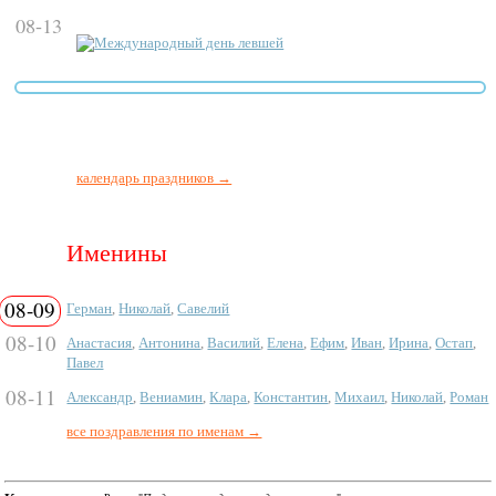
08-13
Международный день левшей
календарь праздников →
Именины
08-09
Герман
,
Николай
,
Савелий
08-10
Анастасия
,
Антонина
,
Василий
,
Елена
,
Ефим
,
Иван
,
Ирина
,
Остап
,
Павел
08-11
Александр
,
Вениамин
,
Клара
,
Константин
,
Михаил
,
Николай
,
Роман
все поздравления по именам →