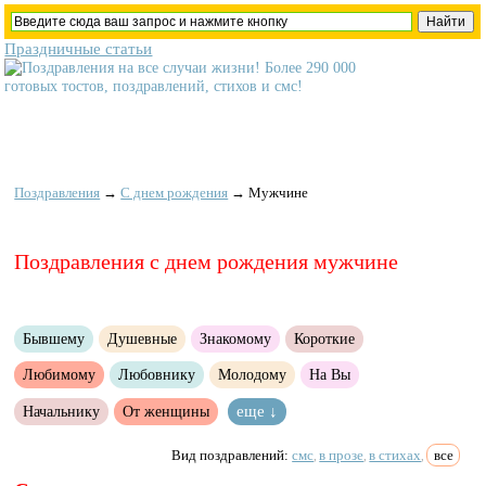
Праздничные статьи
Поздравления
→
С днем рождения
→
Мужчине
Поздравления с днем рождения мужчине
Бывшему
Душевные
Знакомому
Короткие
Любимому
Любовнику
Молодому
На Вы
Начальнику
От женщины
еще ↓
Вид поздравлений:
смс
в прозе
в стихах
все
,
,
,