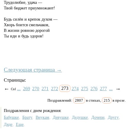
Трудолюбие, удача —
Твой бюджет приумножают!
Будь силён и крепок духом —
Хворь боится смельчаков,
В жизни ровною дорогой
Ты иди и будь здоров!
Следующая страница →
Страницы:
←
→
...
269
270
271
272
273
274
275
276
277
...
Ctrl
Поздравлений:
2807
в стихах,
215
в прозе.
Поздравления с днем рождения:
Бабушке
Брату
Внукам
Девушке
Дедушке
Дочери
Другу
,
,
,
,
,
,
,
Дяде
Еще
,
,