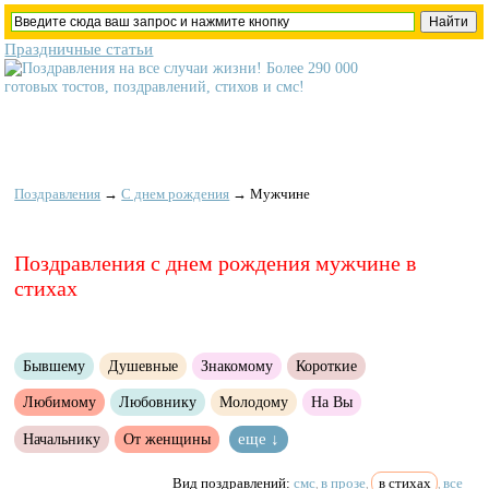
Праздничные статьи
Поздравления
→
С днем рождения
→
Мужчине
Поздравления с днем рождения мужчине в
стихах
Бывшему
Душевные
Знакомому
Короткие
Любимому
Любовнику
Молодому
На Вы
Начальнику
От женщины
еще ↓
Вид поздравлений:
смс
в прозе
в стихах
все
,
,
,