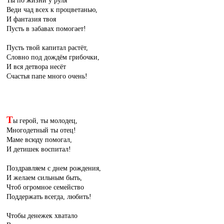
Ты по жизни у руля
Веди чад всех к процветанью,
И фантазия твоя
Пусть в забавах помогает!
Пусть твой капитал растёт,
Словно под дождём грибочки,
И вся детвора несёт
Счастья папе много очень!
Т
ы герой, ты молодец,
Многодетный ты отец!
Маме всюду помогал,
И детишек воспитал!
Поздравляем с днем рождения,
И желаем сильным быть,
Чтоб огромное семейство
Поддержать всегда, любить!
Чтобы денежек хватало