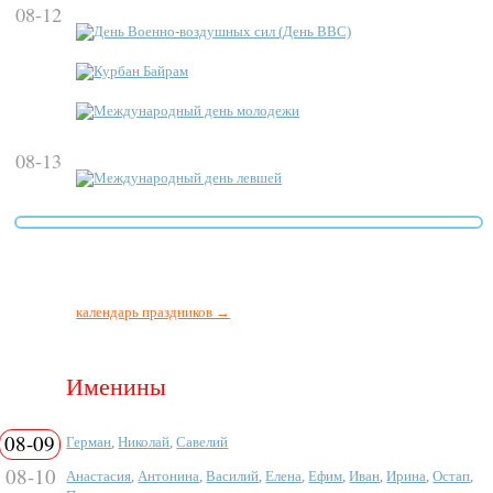
08-12
День Военно-воздушных сил (День ВВС)
Курбан Байрам
Международный день молодежи
08-13
Международный день левшей
календарь праздников →
Именины
08-09
Герман
,
Николай
,
Савелий
08-10
Анастасия
,
Антонина
,
Василий
,
Елена
,
Ефим
,
Иван
,
Ирина
,
Остап
,