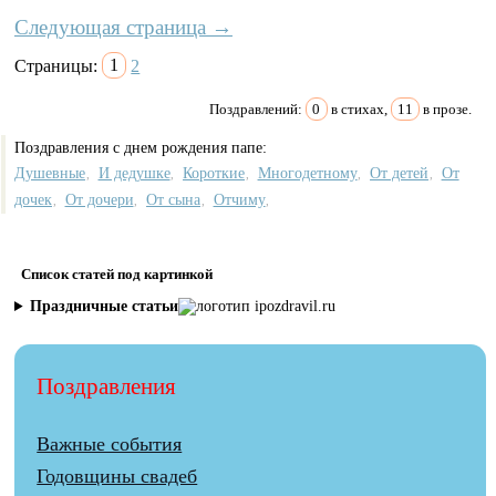
Следующая страница →
Страницы:
1
2
Поздравлений:
0
в стихах,
11
в прозе.
Поздравления с днем рождения папе:
Душевные
И дедушке
Короткие
Многодетному
От детей
От
,
,
,
,
,
дочек
От дочери
От сына
Отчиму
,
,
,
,
Список статей под картинкой
Праздничные статьи
Поздравления
Важные события
Годовщины свадеб