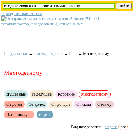
Праздничные статьи
Поздравления
→
С днем рождения
→
Папе
→
Многодетному
Многодетному
Душевные
И дедушке
Короткие
Многодетному
От детей
От дочек
От дочери
От сына
Отчиму
Папе подруги
еще ↓
Вид поздравлений:
в прозе
все
,