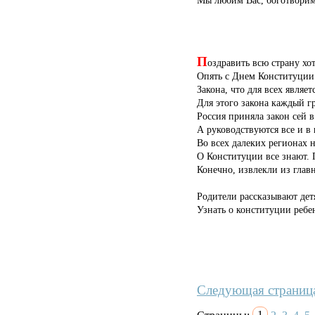
Мы любим Вас, боготворим
П
оздравить всю страну хо
Опять с Днем Конституци
Закона, что для всех являе
Для этого закона каждый г
Россия приняла закон сей в
А руководствуются все и в
Во всех далеких регионах
О Конституции все знают. 
Конечно, извлекли из главн
Родители рассказывают дет
Узнать о конституции ребен
Следующая страниц