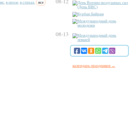
08-12
смс
в прозе
в стихах
все
День Военно-воздушных сил
,
,
,
(День ВВС)
Курбан Байрам
Международный день
молодежи
08-13
Международный день
левшей
календарь праздников →