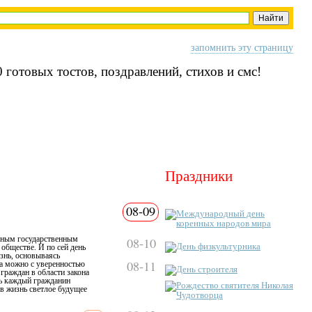
запомнить эту страницу
 готовых тостов, поздравлений, стихов и смс!
Праздники
08-09
Международный день
коренных народов мира
овным государственным
08-10
День физкультурника
обществе. И по сей день
знь, основываясь
08-11
са можно с уверенностью
День строителя
граждан в области закона
нь каждый гражданин
Рождество святителя Николая
в жизнь светлое будущее
Чудотворца