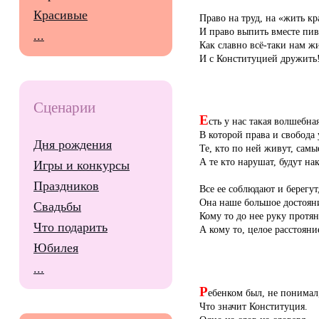
Красивые
Право на труд, на «жить кр
И право выпить вместе пив
...
Как славно всё-таки нам жи
И с Конституцией дружить
Сценарии
Е
сть у нас такая волшебна
В которой права и свобода 
Дня рождения
Те, кто по ней живут, самы
А те кто нарушат, будут на
Игры и конкурсы
Праздников
Все ее соблюдают и берегут
Она наше большое достоян
Свадьбы
Кому то до нее руку протян
Что подарить
А кому то, целое расстояни
Юбилея
...
Р
ебенком был, не понимал
Что значит Конституция.