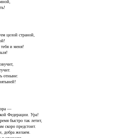
омной,
ть!
ем целой страной,
ой!
 тебя и меня!
ьзя!
звучит,
тучит.
ь отныне:
святыней!
пора —
кой Федерации. Ура!
время быстро так летит,
ам скоро предстоит.
, добра желаем.