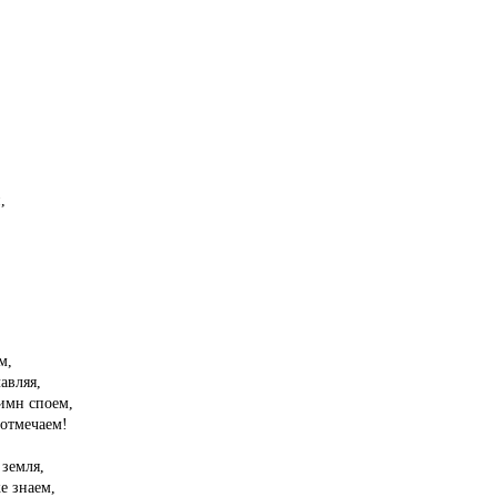
,
м,
авляя,
имн споем,
 отмечаем!
 земля,
е знаем,