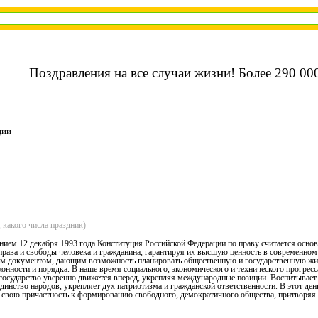
Поздравления на все случаи жизни! Более 290 000
ции
 какого числа праздник)
ием 12 декабря 1993 года Конституция Российской Федерации по праву считается осн
права и свободы человека и гражданина, гарантируя их высшую ценность в современном 
им документом, дающим возможность планировать общественную и государственную жи
конности и порядка. В наше время социального, экономического и технического прогрес
 государство уверенно движется вперед, укрепляя международные позиции. Воспитывает 
единство народов, укрепляет дух патриотизма и гражданской ответственности. В этот де
 свою причастность к формированию свободного, демократичного общества, притворяя 