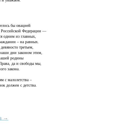
 и уважаем.
телось бы овацией
и Российской Федерации —
тся одним из главных,
ражданин – на равных.
 девяносто третьем,
 наши дни законом этим,
 нашей родины
Права, да и свободы мы,
ого закона.
ям с малолетства –
ок должен с детства.
а →
→