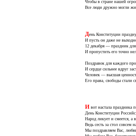
Чтобы в стране нашей огр
Все люди дружно могли жи
Д
ень Конституции праздну
И пусть он даже не выходн
12 декабря — праздник для
И пропустить его точно нел
Поздравок для каждого про
И сердце сильнее вдруг зас
Человек — высшая ценност
Его права, свободы стали 
И
вот настала праздника 
День Конституции Российс
Народ ликует и смеется, а 
Ведь сесть за стол совсем н
Мы поздравляем Вас, любви