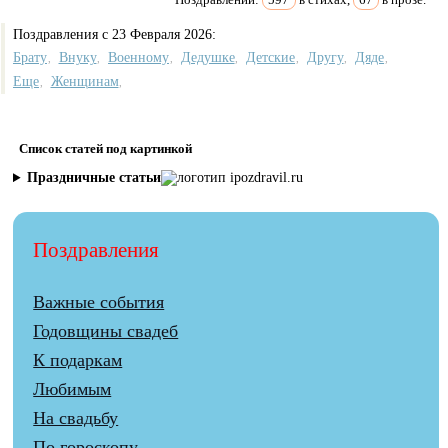
Поздравления с 23 Февраля 2026:
Брату
Внуку
Военному
Дедушке
Детские
Другу
Дяде
,
,
,
,
,
,
,
Еще
Женщинам
,
,
Список статей под картинкой
Праздничные статьи
Поздравления
Важные события
Годовщины свадеб
К подаркам
Любимым
На свадьбу
По гороскопу