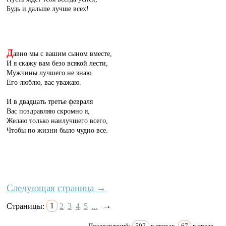
Будь и дальше лучше всех!
Д
авно мы с вашим сыном вместе,
И я скажу вам безо всякой лести,
Мужчины лучшего не знаю
Его люблю, вас уважаю.
И в двадцать третье февраля
Вас поздравляю скромно я,
Желаю только наилучшего всего,
Чтобы по жизни было чудно все.
Следующая страница →
→
Страницы:
1
2
3
4
5
...
Поздравлений:
597
в стихах,
67
в прозе.