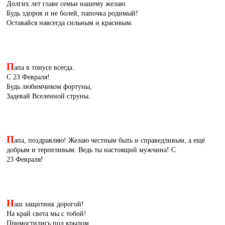
Долгих лет главе семьи нашему желаю.
Будь здоров и не болей, папочка родимый!
Оставайся навсегда сильным и красивым.
П
апа в тонусе всегда..
С 23 Февраля!
Будь любимчиком фортуны,
Задевай Вселенной струны.
П
апа, поздравляю! Желаю честным быть и справедливым, а ещё
добрым и терпеливым. Ведь ты настоящий мужчина! С
23 Февраля!
Н
аш защитник дорогой!
На край света мы с тобой!
Примостились под крылом,