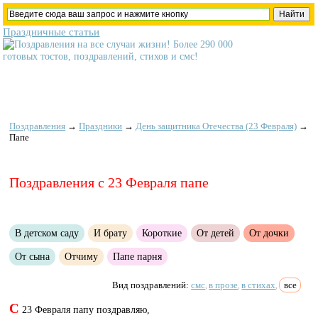
Праздничные статьи
Поздравления
→
Праздники
→
День защитника Отечества (23 Февраля)
→
Папе
Поздравления с 23 Февраля папе
В детском саду
И брату
Короткие
От детей
От дочки
От сына
Отчиму
Папе парня
Вид поздравлений:
смс
в прозе
в стихах
все
,
,
,
С
23 Февраля папу поздравляю,