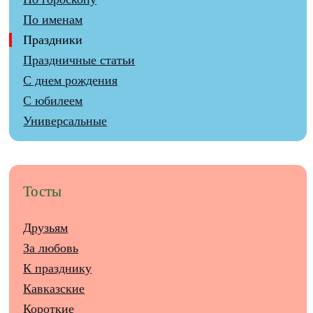
По именам
Праздники
Праздничные статьи
С днем рождения
С юбилеем
Универсальные
Тосты
Друзьям
За любовь
К празднику
Кавказские
Короткие