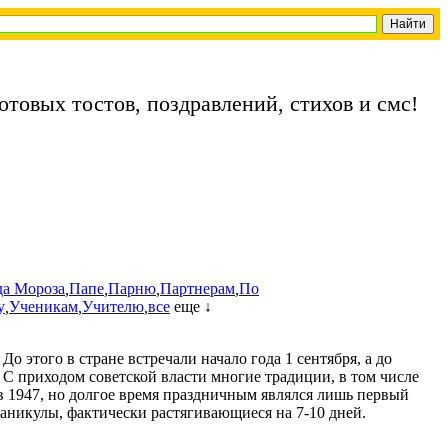
отовых тостов, поздравлений, стихов и смс!
да Мороза
,
Папе
,
Парню
,
Партнерам
,
По
у
,
Ученикам
,
Учителю
,
все
еще ↓
о этого в стране встречали начало года 1 сентября, а до
 С приходом советской власти многие традиции, в том числе
 в 1947, но долгое время праздничным являлся лишь первый
каникулы, фактически растягивающиеся на 7-10 дней.