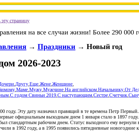
 эту страницу
равления на все случаи жизни! Более 290 000 г
авления
→
Праздники
→
Новый год
дом 2026-2023
Дочери
,
Другу
,
Еще
,
Жене
,
Женщине
,
бимому
,
Маме
,
Мужу
,
Мужчине
,
На английском
,
Начальнику
,
От Де
дным
,
С годом Свиньи 2019
,
С наступающим
,
Сестре
,
Счетчик
,
Сын
0 году. Эту дату назначил правящий в те времена Петр Первый. Д
первые официальным выходным днем 1 января стало в 1897 году.
ря был стандартным рабочим днем. Статус выходного ему вернули
учили в 1992 году, а в 1995 появились пятидневные новогодние 