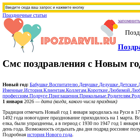
Праздничные статьи
запомнить
Позд
Поздр
Смс поздравления с Новым го
Новый год:
Бабушке
,
Воспитателю
,
Девушке
,
Дедушке
,
Детские
,
Именные
,
История
,
Клиентам
,
Коллегам
,
Короткие
,
Любимой
,
Лю
профессиям
,
Подруге
,
Приглашения
,
Прикольные
,
Родителям
,
Ро
1 января
2026
— дата (когда, какого числа праздник)
Традиция отмечать Новый год 1 января зародилась на Руси в 170
1492 года новогоднее празднование приходилось на 1 марта. В
елка, были упразднены, а в период с 1930 по 1947 год 1 янва
день года. Возможность отдыхать два дня подряд россияне пол
Подробная
история Нового года
.