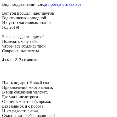
Вид поздравлений:
смс
,
в прозе
,
в стихах
,
все
Вот год прошел, идет другой
Год свинюшки заводной.
И пусть счастливым станет
Год 2019!
Больше радости, друзей
Пожелать хочу тебе,
Чтобы все сбылись твои
Сокровенные мечты.
4 смс - 212 символов
Пусть подарит Новый год
Приключений много-много,
В мир соблазнов увлечёт,
Где удача-недотрога
Станет в миг твоей, дрожа,
Без заминок и с порога.
И, от радости визжа,
Счастья даст тебе взрывного!