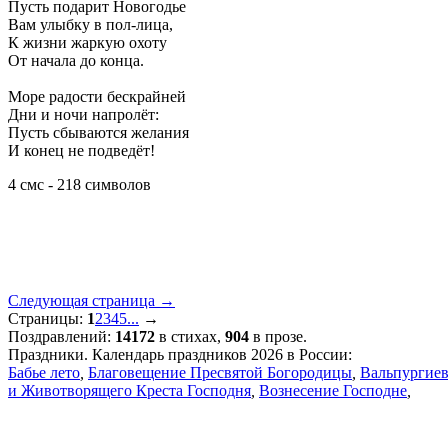
Пусть подарит Новогодье
Вам улыбку в пол-лица,
К жизни жаркую охоту
От начала до конца.
Море радости бескрайней
Дни и ночи напролёт:
Пусть сбываются желания
И конец не подведёт!
4 смс - 218 символов
Следующая страница →
Страницы:
1
2
3
4
5
...
→
Поздравлений:
14172
в стихах,
904
в прозе.
Праздники. Календарь праздников 2026 в России:
Бабье лето
,
Благовещение Пресвятой Богородицы
,
Вальпургиев
и Животворящего Креста Господня
,
Вознесение Господне
,