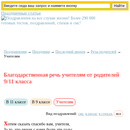
Праздничные статьи
Поздравления
→
Праздники
→
Последний звонок
→
Речь родителей
→
Учителям
Благодарственная речь учителям от родителей
9/11 класса
В 11 классе
В 9 классе
Учителям
Вид поздравлений:
смс
в прозе
в стихах
все
,
,
,
Х
отим сказать спасибо вам, учителя,
За то, что рядом с нами были эти годы,