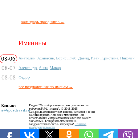
календарь праздников →
Именины
08-06
Анатолий
,
Афанасий
,
Борис
,
Глеб
,
Давид
,
Иван
,
Кристина
,
Николай
08-07
Александр
,
Анна
,
Макар
08-08
Федор
все поздравления по именам →
Контакт
Раздел "
Благодарственная речь учителям от
родителей 9/11 класса
". © 2018-2025.
a@ipozdravil.ru
Смс, поздравления в стихах и прозе, сценарии и тосты
на АйПоздравил. Авторские материалы! При
использовании материалов активная ссылка на сайт
обязательна! Копировать материалы на
поздравительные сайты - запрещено!
Политика
конфиденциальности