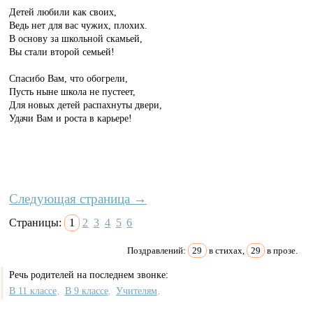
Детей любили как своих,
Ведь нет для вас чужих, плохих.
В основу за школьной скамьей,
Вы стали второй семьей!
Спасибо Вам, что обогрели,
Пусть ныне школа не пустеет,
Для новых детей распахнуты двери,
Удачи Вам и роста в карьере!
Следующая страница →
Страницы:
1
2
3
4
5
6
Поздравлений:
29
в стихах,
29
в прозе.
Речь родителей на последнем звонке:
В 11 классе
В 9 классе
Учителям
,
,
,