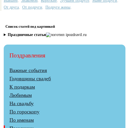
Бывшей
Знакомой
Короткие
Лучшей подруге
Маме подруги
,
,
,
,
,
От друга
От подруги
Подруге жены
,
,
,
Список статей под картинкой
Праздничные статьи
Поздравления
Важные события
Годовщины свадеб
К подаркам
Любимым
На свадьбу
По гороскопу
По именам