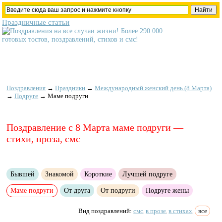
Праздничные статьи
Поздравления
→
Праздники
→
Международный женский день (8 Марта)
→
Подруге
→
Маме подруги
Поздравление с 8 Марта маме подруги —
стихи, проза, смс
Бывшей
Знакомой
Короткие
Лучшей подруге
Маме подруги
От друга
От подруги
Подруге жены
Вид поздравлений:
смс
в прозе
в стихах
все
,
,
,