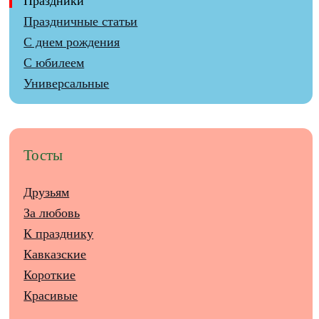
Праздники
Праздничные статьи
С днем рождения
С юбилеем
Универсальные
Тосты
Друзьям
За любовь
К празднику
Кавказские
Короткие
Красивые
...