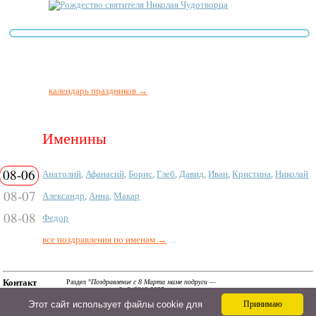
Рождество святителя Николая Чудотворца
календарь праздников →
Именины
08-06
Анатолий
,
Афанасий
,
Борис
,
Глеб
,
Давид
,
Иван
,
Кристина
,
Николай
08-07
Александр
,
Анна
,
Макар
08-08
Федор
все поздравления по именам →
Контакт
Раздел "
Поздравление с 8 Марта маме подруги —
стихи, проза, смс
". © 2018-2025.
a@ipozdravil.ru
Смс, поздравления в стихах и прозе, сценарии и тосты
Этот сайт использует файлы cookie для
Принимаю
на АйПоздравил. Авторские материалы! При
использовании материалов активная ссылка на сайт