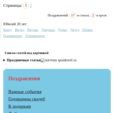
Страницы:
1
2
Поздравлений:
17
в стихах,
2
в прозе.
Юбилей 20 лет:
Брату
Внуку
Внучке
Девушке
Дочке
Другу
Парню
,
,
,
,
,
,
,
Племяннику
Племяннице
,
,
Список статей под картинкой
Праздничные статьи
Поздравления
Важные события
Годовщины свадеб
К подаркам