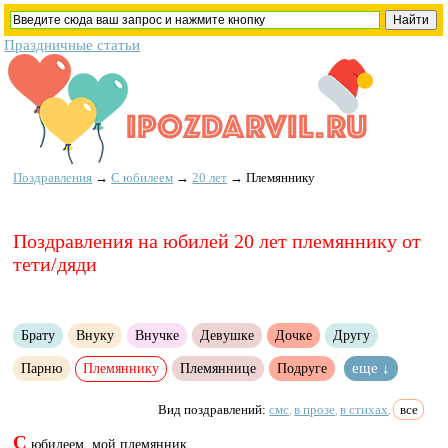
Праздничные статьи
Поздравления
→
С юбилеем
→
20 лет
→
Племяннику
Поздравления на юбилей 20 лет племяннику от
тети/дяди
Брату
Внуку
Внучке
Девушке
Дочке
Другу
Парню
Племяннику
Племяннице
Подруге
еще ↓
Вид поздравлений:
смс
в прозе
в стихах
все
,
,
,
С
юбилеем, мой племянник,