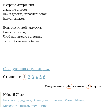
В сердце материнском
Ласка не стареет,
Как в детстве, взрослых деток
Балует, жалеет.
Будь счастливой, мамочка,
Вовсе не болей,
Чтоб нам вместе встретить
Твой 100-летний юбилей.
Следующая страница →
Страницы:
1
2
3
4
5
6
Поздравлений:
46
в стихах,
5
в прозе.
Юбилей 70 лет:
Бабушке
Дедушке
Женщине
Коллеге
Маме
Мужу
,
,
,
,
,
,
Мужчине
Начальнику
Папе
,
,
,