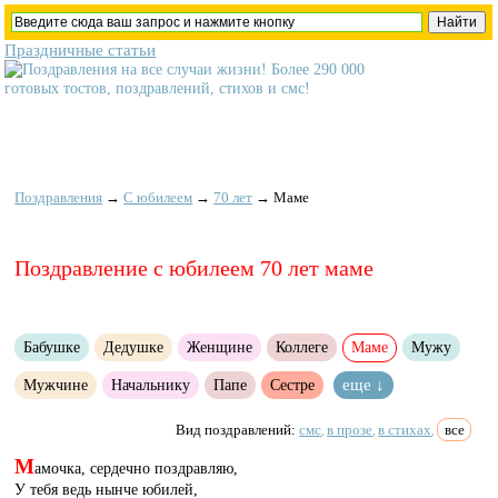
Праздничные статьи
Поздравления
→
С юбилеем
→
70 лет
→
Маме
Поздравление с юбилеем 70 лет маме
Бабушке
Дедушке
Женщине
Коллеге
Маме
Мужу
Мужчине
Начальнику
Папе
Сестре
еще ↓
Вид поздравлений:
смс
в прозе
в стихах
все
,
,
,
М
амочка, сердечно поздравляю,
У тебя ведь нынче юбилей,