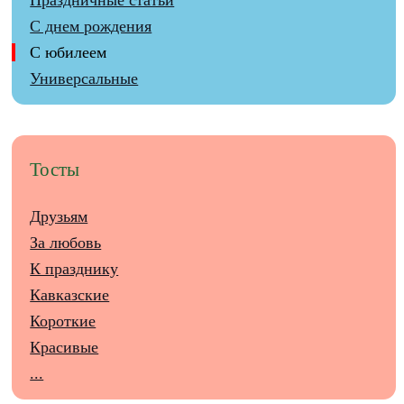
С днем рождения
С юбилеем
Универсальные
Тосты
Друзьям
За любовь
К празднику
Кавказские
Короткие
Красивые
...