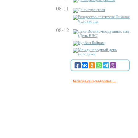
08-11
День строителя
Рождество святителя Николая
Чудотворца
08-12
День Военно-воздушных сил
(День ВВС)
Курбан Байрам
Международный день
молодежи
календарь праздников →