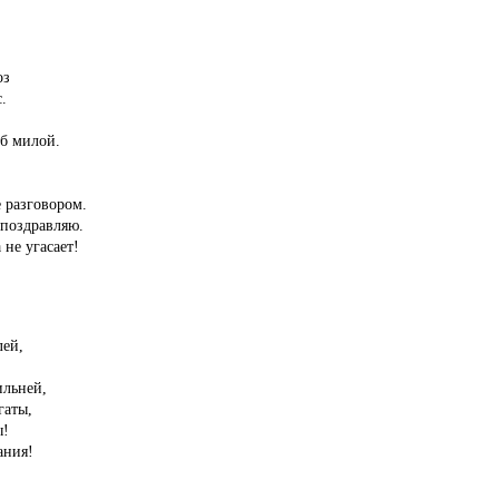
оз
.
об милой.
е разговором.
 поздравляю.
не угасает!
лей,
ильней,
гаты,
ы!
ания!