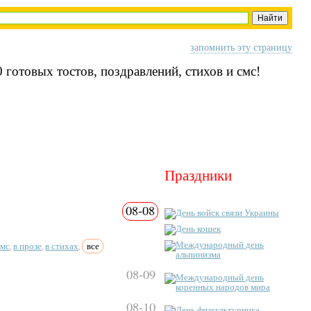
запомнить эту страницу
 готовых тостов, поздравлений, стихов и смс!
Праздники
08-08
День войск связи Украины
День кошек
Международный день
смс
в прозе
в стихах
все
,
,
,
альпинизма
08-09
Международный день
коренных народов мира
08-10
День физкультурника