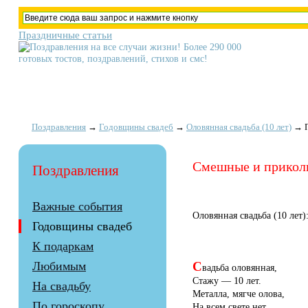
Праздничные статьи
Поздравления
→
Годовщины свадеб
→
Оловянная свадьба (10 лет)
→
Смешные и приколь
Поздравления
Важные события
Оловянная свадьба (10 лет)
Годовщины свадеб
К подаркам
С
Любимым
вадьба оловянная,
Стажу — 10 лет.
На свадьбу
Металла, мягче олова,
По гороскопу
На всем свете нет.