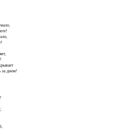
 мало,
ите!
ало,
е!
яет,
!
крывает
 за днем!
!
,
й,