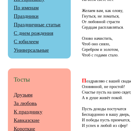
По именам
Желаем вам, как олову,
Праздники
Гнуться, не ломаться,
От любовной страсти
Праздничные статьи
Сердцам расплавляться.
С днем рождения
Олово начистить,
С юбилеем
Чтоб оно сияло,
Серебром и золотом,
Универсальные
Чтоб с годами стало.
П
Тосты
оздравляю с вашей свадь
Оловянной, не простой!
Счастье пусть на шею сядет
Друзьям
А в душе живёт покой.
За любовь
Пусть доходы постучатся
К празднику
Беспардонно в вашу дверь,
Кавказские
И победы пусть примчатся,
И успех в любой из сфер!
Короткие