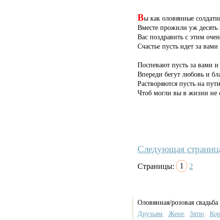
В
ы как оловянные солдатик
Вместе прожили уж десять 
Вас поздравить с этим очен
Счастье пусть идет за вами 
Поспевают пусть за вами и
Впереди бегут любовь и бла
Растворяются пусть на пут
Чтоб могли вы в жизни не 
Следующая страниц
Страницы:
1
2
Оловянная/розовая свадьба 
Друзьям
Жене
Зятю
Кор
,
,
,