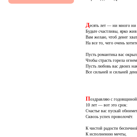
Д
есять лет — ни много ни
Будьте счастливы, ярко жив
Вам желаю, чтоб денег хват
На все то, чего очень хотит
Пусть романтика вас окрыл
Чтобы страсть горела огнем
Пусть любовь вас двоих на
Все сильней и сильней день
П
оздравляю с годовщиной
10 лет — вот это срок:
Счастье вас пускай обнимет
Сквозь успех проволочёт.
К чистой радости беспечно
К исполнению мечты,