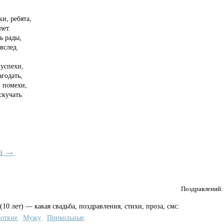
и, ребята,
лет.
ь рады,
вслед.
 успехи,
годать,
и помехи,
скучать.
а →
Поздравлений
(10 лет) — какая свадьба, поздравления, стихи, проза, смс:
откие
Мужу
Прикольные
,
,
,