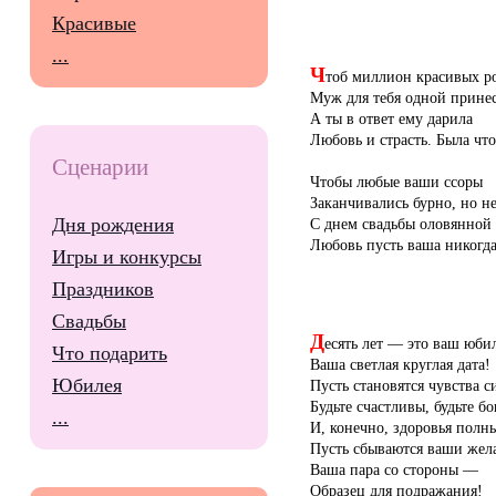
Красивые
...
Ч
тоб миллион красивых р
Муж для тебя одной принес
А ты в ответ ему дарила
Любовь и страсть. Была чт
Сценарии
Чтобы любые ваши ссоры
Заканчивались бурно, но н
Дня рождения
С днем свадьбы оловянной
Любовь пусть ваша никогда 
Игры и конкурсы
Праздников
Свадьбы
Д
есять лет — это ваш юби
Что подарить
Ваша светлая круглая дата!
Юбилея
Пусть становятся чувства с
Будьте счастливы, будьте бо
...
И, конечно, здоровья полн
Пусть сбываются ваши жел
Ваша пара со стороны —
Образец для подражания!