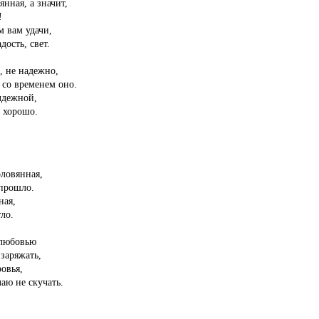
янная, а значит,
!
м вам удачи,
ость, свет.
, не надежно,
 со временем оно.
лдежной,
ь хорошо.
ловянная,
 прошло.
ная,
тло.
 любовью
заряжать,
овья,
аю не скучать.