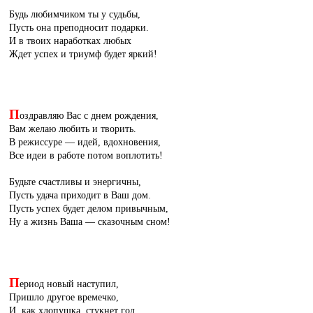
Будь любимчиком ты у судьбы,
Пусть она преподносит подарки.
И в твоих наработках любых
Ждет успех и триумф будет яркий!
П
оздравляю Вас с днем рождения,
Вам желаю любить и творить.
В режиссуре — идей, вдохновения,
Все идеи в работе потом воплотить!
Будьте счастливы и энергичны,
Пусть удача приходит в Ваш дом.
Пусть успех будет делом привычным,
Ну а жизнь Ваша — сказочным сном!
П
ериод новый наступил,
Пришло другое времечко,
И, как хлопушка, стукнет год