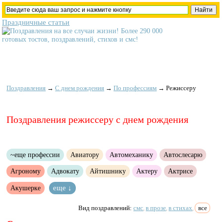
Праздничные статьи
Поздравления
→
С днем рождения
→
По профессиям
→
Режиссеру
Поздравления режиссеру с днем рождения
~еще профессии
Авиатору
Автомеханику
Автослесарю
Агроному
Адвокату
Айтишнику
Актеру
Актрисе
Акушерке
еще ↓
Вид поздравлений:
смс
в прозе
в стихах
все
,
,
,