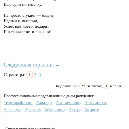
Еще один по темечку.
Не просто стукнет — озарит
Идеями и мыслями,
Успех вам новый подарит
И в творчестве, и в жизни!
Следующая страница →
Страницы:
1
2
3
Поздравлений:
25
в стихах,
1
в прозе.
Профессиональные поздравления с днем рождения:
~еще профессии
Авиатору
Автомеханику
Автослесарю
,
,
,
,
Агроному
Адвокату
Айтишнику
Актеру
Актрисе
,
,
,
,
,
Список статей под картинкой