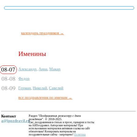
календарь праздников →
Именины
08-07
Александр
,
Анна
,
Макар
08-08
Федор
08-09
Герман
,
Николай
,
Савелий
все поздравления по именам →
Контакт
Раздел "
Поздравления режиссеру с днем
рождения
". © 2018-2025.
a@ipozdravil.ru
Смс, поздравления в стихах и прозе, сценарии и тосты
на АйПоздравил. Авторские материалы! При
использовании материалов активная ссылка на сайт
обязательна! Копировать материалы на
поздравительные сайты - запрещено!
Политика