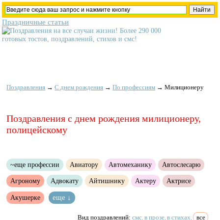
Праздничные статьи
Поздравления
→
С днем рождения
→
По профессиям
→
Милиционеру
Поздравления с днем рождения милиционеру,
полицейскому
~еще профессии
Авиатору
Автомеханику
Автослесарю
Агроному
Адвокату
Айтишнику
Актеру
Актрисе
Акушерке
еще ↓
Вид поздравлений:
смс
в прозе
в стихах
все
,
,
,