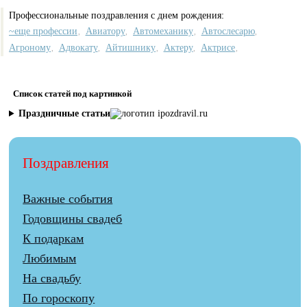
Профессиональные поздравления с днем рождения:
~еще профессии
Авиатору
Автомеханику
Автослесарю
,
,
,
,
Агроному
Адвокату
Айтишнику
Актеру
Актрисе
,
,
,
,
,
Список статей под картинкой
Праздничные статьи
Поздравления
Важные события
Годовщины свадеб
К подаркам
Любимым
На свадьбу
По гороскопу