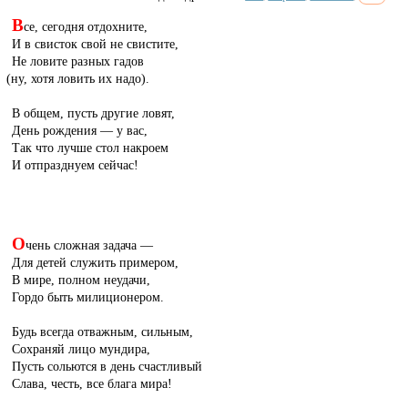
В
се, сегодня отдохните,
И в свисток свой не свистите,
Не ловите разных гадов
(
ну, хотя ловить их надо).
В общем, пусть другие ловят,
День рождения — у вас,
Так что лучше стол накроем
И отпразднуем сейчас!
О
чень сложная задача —
Для детей служить примером,
В мире, полном неудачи,
Гордо быть милиционером.
Будь всегда отважным, сильным,
Сохраняй лицо мундира,
Пусть сольются в день счастливый
Слава, честь, все блага мира!