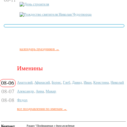
День строителя
Рождество святителя Николая Чудотворца
календарь праздников →
Именины
08-06
Анатолий
,
Афанасий
,
Борис
,
Глеб
,
Давид
,
Иван
,
Кристина
,
Николай
08-07
Александр
,
Анна
,
Макар
08-08
Федор
все поздравления по именам →
Контакт
Раздел "
Поздравления с днем рождения