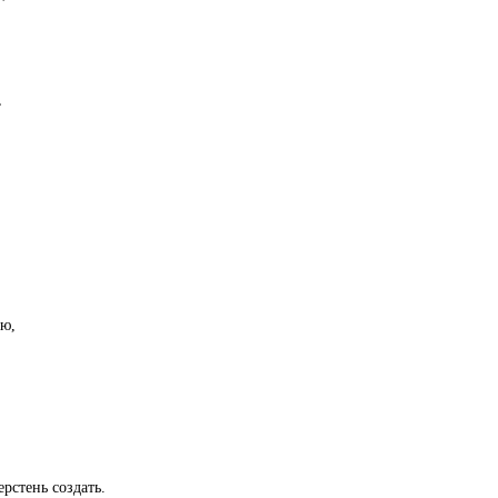
,
аю,
рстень создать.