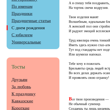
А я спешу тебя поздравить,
По именам
На тортик свечи водрузив.
Праздники
Твои изделия манят
Праздничные статьи
Волшебным, идеальным бле
А женский пол они стройня
С днем рождения
И радуют эмоций всплеско
С юбилеем
Труд ювелира очень тонкий
Универсальные
Иметь здесь нужно глаз-алм
Тут под стандарты нет под
Или шумихи напоказ.
Тебе хочу я пожелать
Тосты
Брильянты средь людей вст
Во всех делах держать осан
И проявлять свою огранку!
Друзьям
За любовь
К празднику
В
се твои произведения —
Кавказские
Не обычный сувенир.
Короткие
Создаешь ты лишь шедевры