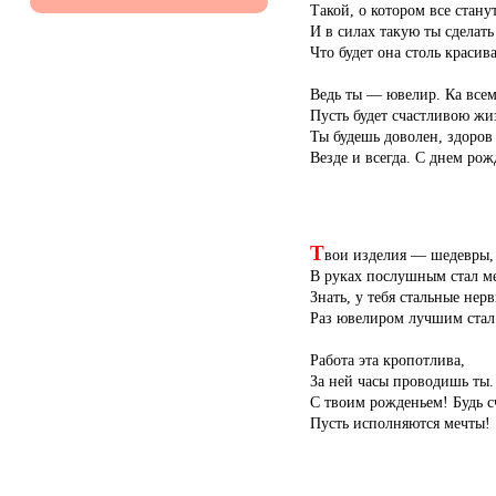
Такой, о котором все станут
И в силах такую ты сделать
Что будет она столь красив
Ведь ты — ювелир. Ка всем
Пусть будет счастливою жи
Ты будешь доволен, здоро
Везде и всегда. С днем рож
Т
вои изделия — шедевры,
В руках послушным стал ме
Знать, у тебя стальные нерв
Раз ювелиром лучшим стал
Работа эта кропотлива,
За ней часы проводишь ты.
С твоим рожденьем! Будь с
Пусть исполняются мечты!