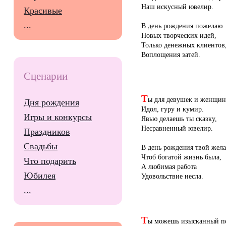
Наш искусный ювелир.
Красивые
...
В день рождения пожелаю
Новых творческих идей,
Только денежных клиентов
Воплощения затей.
Сценарии
Т
ы для девушек и женщин
Дня рождения
Идол, гуру и кумир.
Игры и конкурсы
Явью делаешь ты сказку,
Несравненный ювелир.
Праздников
Свадьбы
В день рождения твой жел
Чтоб богатой жизнь была,
Что подарить
А любимая работа
Юбилея
Удовольствие несла.
...
Т
ы можешь изысканный пе