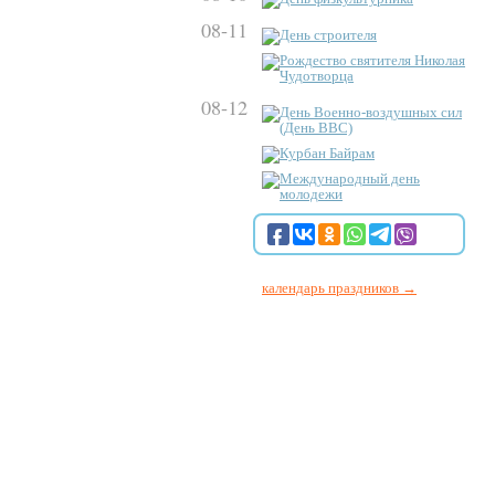
08-11
День строителя
Рождество святителя Николая
Чудотворца
08-12
День Военно-воздушных сил
(День ВВС)
Курбан Байрам
Международный день
молодежи
календарь праздников →