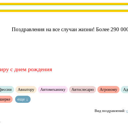
Поздравления на все случаи жизни! Более 290 000
иру с днем рождения
фессии
Авиатору
Автомеханику
Автослесарю
Агроному
Ад
шерке
еще ↓
Вид поздравлений:
,