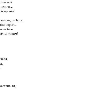
 мечтать.
 цепочку,
а и прочна.
 видно, от Бога.
зни дорога.
в и любим
денья твоим!
талл,
ы,
.
частливым,