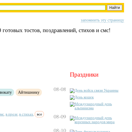
запомнить эту страницу
 готовых тостов, поздравлений, стихов и смс!
Праздники
08-08
День войск связи Украины
вокату
Айтишнику
День кошек
Международный день
альпинизма
смс
в прозе
в стихах
все
,
,
,
08-09
Международный день
коренных народов мира
08-10
День физкультурника