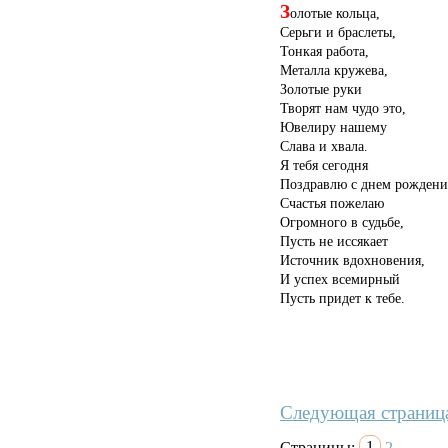
З
олотые кольца,
Серьги и браслеты,
Тонкая работа,
Металла кружева,
Золотые руки
Творят нам чудо это,
Ювелиру нашему
Слава и хвала.
Я тебя сегодня
Поздравлю с днем рождени
Счастья пожелаю
Огромного в судьбе,
Пусть не иссякает
Источник вдохновения,
И успех всемирный
Пусть придет к тебе.
Следующая страниц
Страницы:
1
2