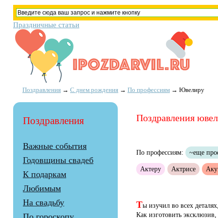
Праздничные статьи
Поздравления
→
С днем рождения
→
По профессиям
→
Ювелиру
Поздравления ювел
Поздравления
Важные события
По профессиям:
~еще про
Годовщины свадеб
Актеру
Актрисе
Аку
К подаркам
Любимым
Т
На свадьбу
ы изучил во всех деталях
Как изготовить эксклюзив,
По гороскопу