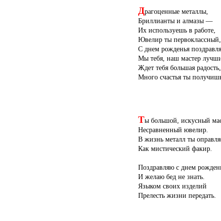
Д
рагоценные металлы,
Бриллианты и алмазы —
Их используешь в работе,
Ювелир ты первоклассный,
С днем рожденья поздравл
Мы тебя, наш мастер лучш
Ждет тебя большая радость,
Много счастья ты получиш
Т
ы большой, искусный мас
Несравненный ювелир.
В жизнь металл ты оправля
Как мистический факир.
Поздравляю с днем рожден
И желаю бед не знать.
Языком своих изделий
Прелесть жизни передать.