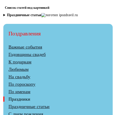
Список статей под картинкой
Праздничные статьи
Поздравления
Важные события
Годовщины свадеб
К подаркам
Любимым
На свадьбу
По гороскопу
По именам
Праздники
Праздничные статьи
С днем рождения