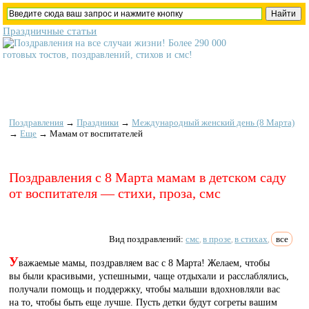
Праздничные статьи
Поздравления
→
Праздники
→
Международный женский день (8 Марта)
→
Еще
→
Мамам от воспитателей
Поздравления с 8 Марта мамам в детском саду
от воспитателя — стихи, проза, смс
Вид поздравлений:
смс
в прозе
в стихах
все
,
,
,
У
важаемые мамы, поздравляем вас с 8 Марта! Желаем, чтобы
вы были красивыми, успешными, чаще отдыхали и расслаблялись,
получали помощь и поддержку, чтобы малыши вдохновляли вас
на то, чтобы быть еще лучше. Пусть детки будут согреты вашим