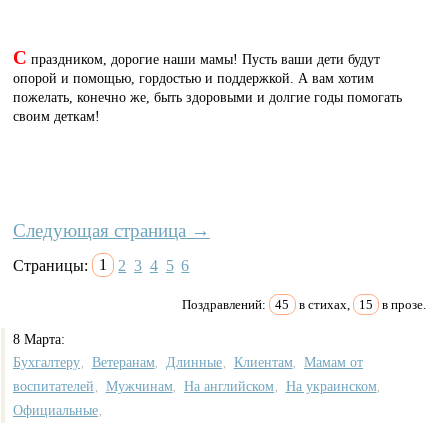
С
праздником, дорогие наши мамы! Пусть ваши дети будут
опорой и помощью, гордостью и поддержкой. А вам хотим
пожелать, конечно же, быть здоровыми и долгие годы помогать
своим деткам!
Следующая страница →
Страницы:
1
2
3
4
5
6
Поздравлений:
45
в стихах,
15
в прозе.
8 Марта:
Бухгалтеру
Ветеранам
Длинные
Клиентам
Мамам от
,
,
,
,
воспитателей
Мужчинам
На английском
На украинском
,
,
,
,
Официальные
,