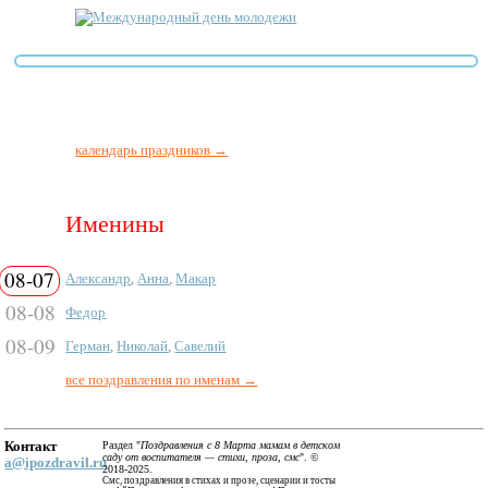
Международный день молодежи
календарь праздников →
Именины
08-07
Александр
,
Анна
,
Макар
08-08
Федор
08-09
Герман
,
Николай
,
Савелий
все поздравления по именам →
Контакт
Раздел "
Поздравления с 8 Марта мамам в детском
саду от воспитателя — стихи, проза, смс
". ©
a@ipozdravil.ru
2018-2025.
Смс, поздравления в стихах и прозе, сценарии и тосты